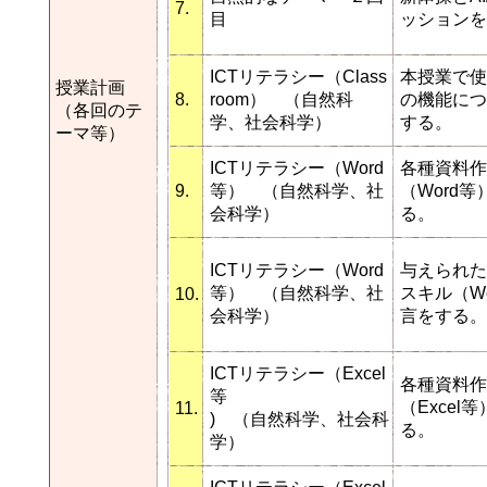
7.
目
ッションを
ICTリテラシー（Class
本授業で使
授業計画
8.
room） （自然科
の機能につ
（各回のテ
学、社会科学）
する。
ーマ等）
ICTリテラシー（Word
各種資料作
9.
等） （自然科学、社
（Word
会科学）
る。
ICTリテラシー（Word
与えられた
等） （自然科学、社
スキル（W
10.
会科学）
言をする。
ICTリテラシー（Excel
各種資料作
等
（Exce
11.
) （自然科学、社会科
る。
学）