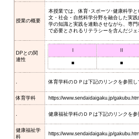
本授業では、体育･スポーツ･健康科学
文・社会・自然科学分野を融合した実践
授業の概要
学の知識と実践を連動させながら、専門
で必要とされるリテラシーを含んだジェ
Ⅰ
Ⅱ
DPとの関
連性
■
■
.
体育学科のＤＰは下記のリンクを参照し
体育学科
https://www.sendaidaigaku.jp/gakubu.h
.
健康福祉学科のＤＰは下記のリンクを参
健康福祉学
https://www.sendaidaigaku.jp/gakubu.
科