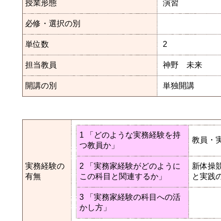
授業形態
演習
必修・選択の別
単位数
2
担当教員
神野 未来
開講の別
単独開講
1 「どのような実務経験を持
教員・
つ教員か」
実務経験の
2 「実務家経験がどのように
新体操
有無
この科目と関連するか」
と実践
3 「実務家経験の科目への活
かし方」