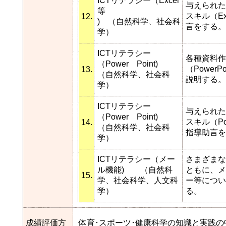
ICTリテラシー（Excel
与えられた
等
スキル（E
12.
) （自然科学、社会科
言をする。
学）
ICTリテラシー
各種資料作
（Power Point)
（Power
13.
（自然科学、社会科
説明する。
学）
ICTリテラシー
与えられた
（Power Point)
スキル（Po
14.
（自然科学、社会科
指導助言を
学）
ICTリテラシー（メー
さまざまな
ル機能) （自然科
ともに、メ
15.
学、社会科学、人文科
ー等につい
学）
る。
成績評価方
体育･スポーツ･健康科学の知識と実践