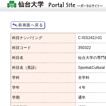
科目ナンバリング
C-ISS242J-01
科目コード
350322
科目名
仙台大学の専門教
科目名（英語）
Sports&Cultural
学科
全学科
学年
４年
学期
通年