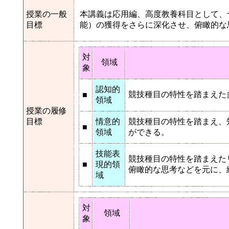
授業の一般
本講義は応用編、高度教養科目として、
目標
能）の獲得をさらに深化させ、俯瞰的な
対
領域
象
認知的
競技種目の特性を踏まえた
■
領域
授業の履修
目標
情意的
競技種目の特性を踏まえ、
■
領域
ができる。
技能表
競技種目の特性を踏まえた
■
現的領
俯瞰的な思考などを元に、
域
対
領域
象