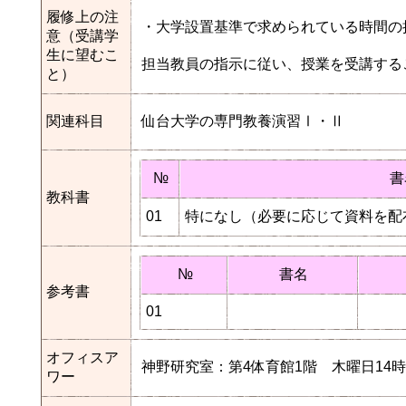
履修上の注
・大学設置基準で求められている時間の
意（受講学
生に望むこ
担当教員の指示に従い、授業を受講する
と）
関連科目
仙台大学の専門教養演習Ⅰ・Ⅱ
№
書
教科書
01
特になし（必要に応じて資料を配
№
書名
参考書
01
オフィスア
神野研究室：第4体育館1階 木曜日14時2
ワー