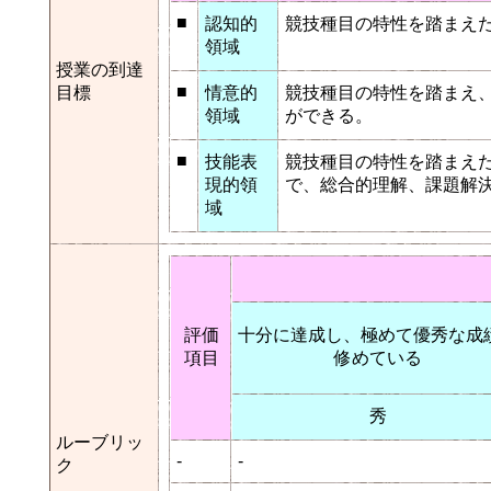
■
認知的
競技種目の特性を踏まえ
領域
授業の到達
■
目標
情意的
競技種目の特性を踏まえ
領域
ができる。
■
技能表
競技種目の特性を踏まえ
現的領
で、総合的理解、課題解
域
評価
十分に達成し、極めて優秀な成
項目
修めている
秀
ルーブリッ
-
-
ク