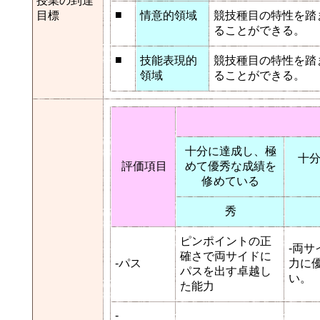
授業の到達
■
目標
情意的領域
競技種目の特性を踏
ることができる。
■
技能表現的
競技種目の特性を踏
領域
ることができる。
十分に達成し、極
十
評価項目
めて優秀な成績を
修めている
秀
ピンポイントの正
-両
確さで両サイドに
-パス
力に
パスを出す卓越し
い。
た能力
-