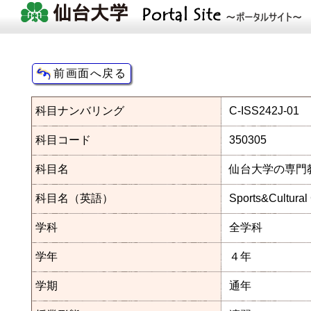
科目ナンバリング
C-ISS242J-01
科目コード
350305
科目名
仙台大学の専門
科目名（英語）
Sports&Cultural
学科
全学科
学年
４年
学期
通年