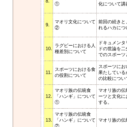
8.
①
化について講
マオリ文化について
前回の続きと
9.
②
れるハカにつ
ドキュメンタリ
ラグビーにおける人
10.
ドの世論を二
種差別について
でのスポーツ
スポーツにお
スポーツにおける食
11.
果たしている
の役割について
の比較につい
マオリ族の伝統食
マオリ族の伝
12.
「ハンギ」について
ーツと文化に
①
する。
マオリ族の伝統食
13.
「ハンギ」について
マオリ族の伝
②