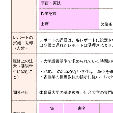
演習・実技
授業態度
出席
欠格条
レポートの
レポートの評価は、各レポートに設定さ
実施・返却
出期限に遅れたレポートは受理されませ
（方針）
履修上の注
・大学設置基準で求められている時間の
意（受講学
生に望むこ
・2/3以上の出席がない学生は、単位を
と）
・各授業の担当教員の指示に従い、レポ
関連科目
体育系大学の基礎教養、仙台大学の専門
№
書名