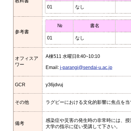
教科書
01
なし
№
書名
参考書
01
なし
A棟511 水曜日8:40~10:10
オフィスア
ワー
Email:
j-parangi@sendai-u.ac.jp
GCR
y36jdvuj
その他
ラグビーにおける文化的影響に焦点を当
感染症や災害の発生時の非常時には、授
備考
大学の指示に従い受講して下さい。