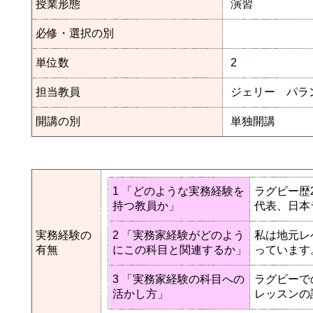
授業形態
演習
必修・選択の別
単位数
2
担当教員
ジェリー パラ
開講の別
単独開講
1 「どのような実務経験を
ラグビー歴
持つ教員か」
代表、日本
実務経験の
2 「実務家経験がどのよう
私は地元レ
有無
にこの科目と関連するか」
っています
3 「実務家経験の科目への
ラグビーで
活かし方」
レッスンの