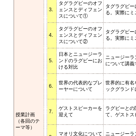
タグラグビーのオフ
タグラグビー
3.
ェンスとディフェン
る。実際にミ
スについて①
タグラグビーのオフ
タグラグビー
4.
ェンスとディフェン
る。実際にミ
スについて②
日本とニュージーラ
ニュージーラ
5.
ンドのラグビーにお
について講義
ける対比
世界の代表的なプレ
世界的に有名
6.
ーヤーについて
ックグランド
ゲストスピーカーを
ラグビーとの
7.
授業計画
迎えて
て、ゲストス
（各回のテ
ーマ等）
マオリ文化について
ニュージーラ