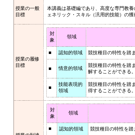
授業の一般
本講義は基礎編であり、高度な専門教養
目標
ェネリック・スキル（汎用的技能）の獲
対
領域
象
■
認知的領域
競技種目の特性を踏
授業の履修
目標
競技種目の特性を踏
情意的領域
■
解することができる
技能表現的
競技種目の特性を踏
■
領域
得することができる
対
領域
象
■
認知的領域
競技種目の特性を踏