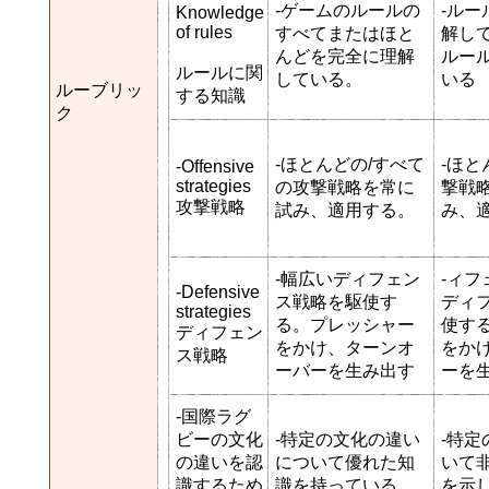
-ゲームのルールの
-ル
Knowledge
of rules
すべてまたはほと
解し
んどを完全に理解
ルー
ルールに関
している。
いる
ルーブリッ
する知識
ク
-ほとんどの/すべて
-ほと
-Offensive
strategies
の攻撃戦略を常に
撃戦
攻撃戦略
試み、適用する。
み、
-幅広いディフェン
-ィフ
-Defensive
ス戦略を駆使す
ディ
strategies
る。プレッシャー
使す
ディフェン
をかけ、ターンオ
をか
ス戦略
ーバーを生み出す
ーを
-国際ラグ
ビーの文化
-特定の文化の違い
-特
の違いを認
について優れた知
いて
識するため
識を持っている
を示