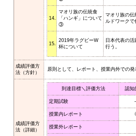
マオリ族の伝統食
マオリ族の伝
14.
「ハンギ」について
ルドワークで
③
2019年ラグビーW
日本代表の活
15.
杯について
行う。
成績評価方
原則として、レポート、授業内外での発
法（方針）
到達目標＼評価方法
認知
定期試験
授業内レポート
成績評価方
授業外レポート
法（詳細）