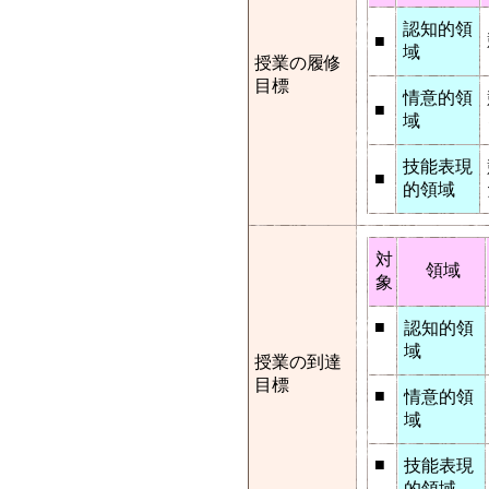
認知的領
■
域
授業の履修
目標
情意的領
■
域
技能表現
■
的領域
対
領域
象
■
認知的領
域
授業の到達
目標
■
情意的領
域
■
技能表現
的領域