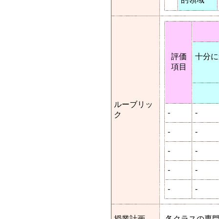
評価
十分に
項目
ルーブリッ
-
-
ク
-
-
-
-
-
-
-
-
授業計画
各クラスの専