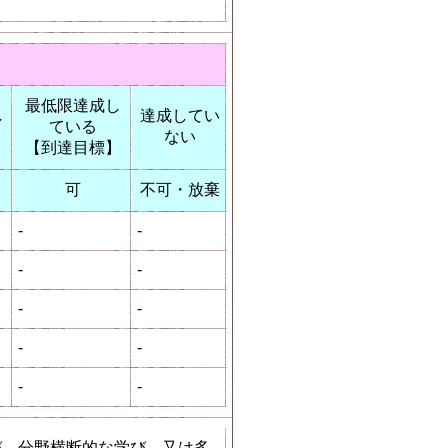
最低限達成し
し
達成してい
ている
ない
【到達目標】
可
不可・放棄
-
-
-
-
-
-
-
-
-
-
び、分野横断的な学び、又は多