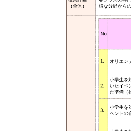
（全体）
様な分野からの
No
1.
オリエン
小学生を
2.
いたイベ
た準備（
小学生を
3.
ベントの