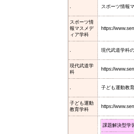
.
スポーツ情報
スポーツ情
報マスメデ
https://www.s
ィア学科
.
現代武道学科
現代武道学
https://www.s
科
.
子ども運動教
子ども運動
https://www.s
教育学科
課題解決型学