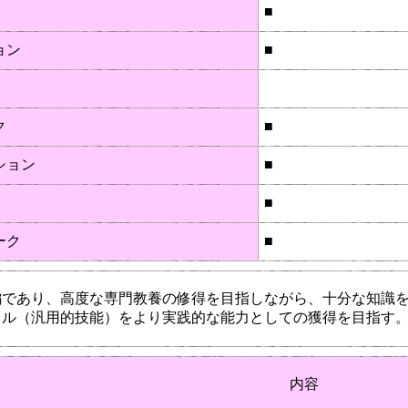
■
ョン
■
ク
■
ション
■
■
ーク
■
編であり、高度な専門教養の修得を目指しながら、十分な知識
キル（汎用的技能）をより実践的な能力としての獲得を目指す
内容