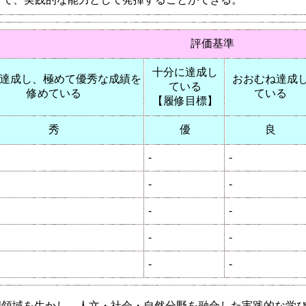
評価基準
十分に達成し
達成し、極めて優秀な成績を
おおむね達成
ている
修めている
ている
【履修目標】
秀
優
良
-
-
-
-
-
-
-
-
-
-
門領域を生かし、人文・社会・自然分野を融合した実践的な学