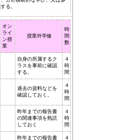
施する。
オン
時
ライ
授業外学修
間
ン授
数
業
自身の所属するク
４
ラスを事前に確認
時
する。
間
４
過去の資料などを
時
確認しておく。
間
昨年までの報告書
４
の関連事項を熟読
時
しておく
間
昨年までの報告書
４