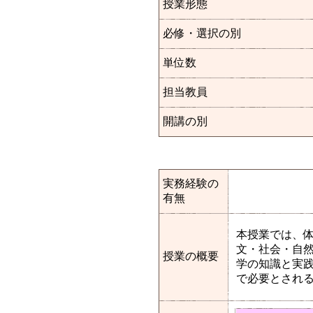
授業形態
必修・選択の別
単位数
担当教員
開講の別
実務経験の
有無
本授業では、体
文・社会・自然
授業の概要
学の知識と実
で必要とされ