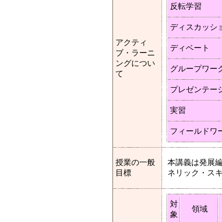
反転学習
ディスカッシ
アクティ
ディベート
ブ・ラーニ
ングについ
グループワー
て
プレゼンテー
実習
フィールドワ
授業の一般
本講義は発展
目標
ネリック・ス
対
領域
象