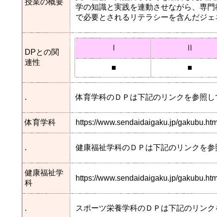
授業の概要
学の知識と実践を連動させながら、専門
で必要とされるリテラシーを含んだジェ
Ⅰ
Ⅱ
DPとの関
連性
■
■
.
体育学科のＤＰは下記のリンクを参照し
体育学科
https://www.sendaidaigaku.jp/gakubu.h
.
健康福祉学科のＤＰは下記のリンクを参
健康福祉学
https://www.sendaidaigaku.jp/gakubu.
科
.
スポーツ栄養学科のＤＰは下記のリンク