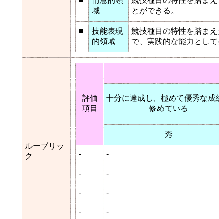
情意的領
競技種目の特性を踏まえ
域
とができる。
■
技能表現
競技種目の特性を踏まえ
的領域
で、実践的な能力として
評価
十分に達成し、極めて優秀な成
項目
修めている
秀
ルーブリッ
-
-
ク
-
-
-
-
-
-