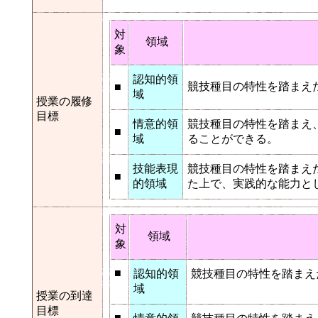
対
領域
象
認知的領
競技種目の特性を踏まえ
■
域
授業の履修
目標
情意的領
競技種目の特性を踏まえ
■
域
ることができる。
技能表現
競技種目の特性を踏まえ
■
的領域
た上で、実践的な能力と
対
領域
象
■
認知的領
競技種目の特性を踏まえ
域
授業の到達
目標
■