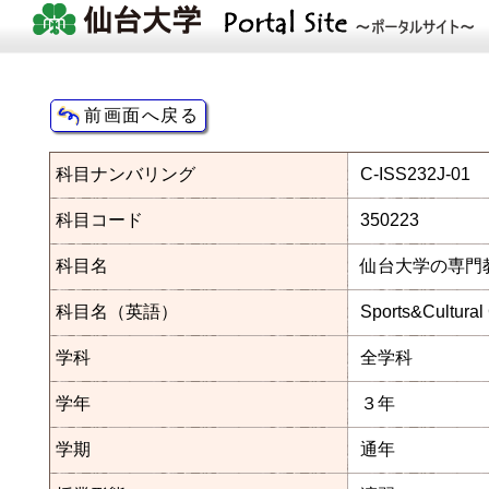
科目ナンバリング
C-ISS232J-01
科目コード
350223
科目名
仙台大学の専門
科目名（英語）
Sports&Cultural
学科
全学科
学年
３年
学期
通年