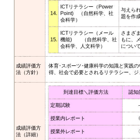
ICTリテラシー（Power
与えら
14.
Point) （自然科学、社
題を作
会科学）
ICTリテラシー（メール
さまざ
15.
機能) （自然科学、社
もに、
会科学、人文科学）
につい
成績評価方
体育･スポーツ･健康科学の知識と実践
法（方針）
得、社会で必要とされるリテラシー、ジ
到達目標＼評価方法
認知
定期試験
授業内レポート
成績評価方
授業外レポート
法（詳細）