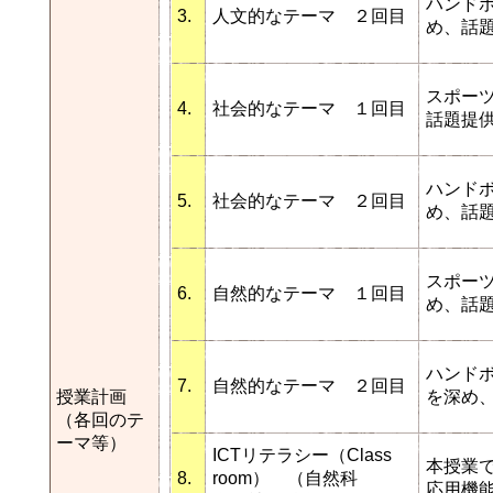
ハンド
3.
人文的なテーマ ２回目
め、話
スポー
4.
社会的なテーマ １回目
話題提
ハンド
5.
社会的なテーマ ２回目
め、話
スポーツ
6.
自然的なテーマ １回目
め、話
ハンドボ
7.
自然的なテーマ ２回目
授業計画
を深め
（各回のテ
ーマ等）
ICTリテラシー（Class
本授業
8.
room） （自然科
応用機