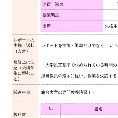
演習・実技
授業態度
出席
欠格条
レポートの
実施・返却
レポートを実施・返却だけでなく、IC
（方針）
履修上の注
・大学設置基準で求められている時間の
意（受講学
生に望むこ
担当教員の指示に従い、授業を受講する
と）
関連科目
仙台大学の専門教養演習Ⅰ・Ⅲ
№
書名
教科書