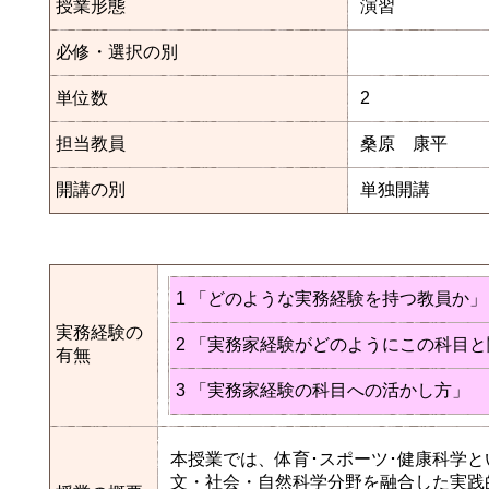
授業形態
演習
必修・選択の別
単位数
2
担当教員
桑原 康平
開講の別
単独開講
1 「どのような実務経験を持つ教員か」
実務経験の
2 「実務家経験がどのようにこの科目
有無
3 「実務家経験の科目への活かし方」
本授業では、体育･スポーツ･健康科学
文・社会・自然科学分野を融合した実践