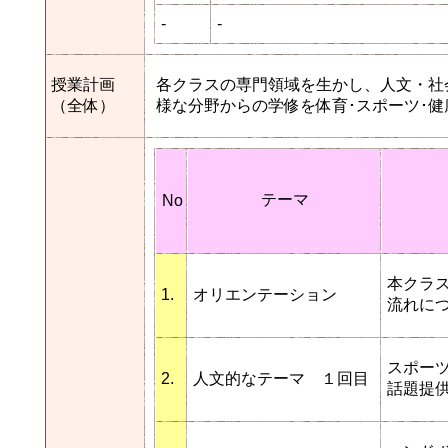
-
-
授業計画
各クラスの専門領域を生かし、人文・社
（全体）
様な分野からの学修を体育･スポーツ･
テーマ
No
本クラ
1.
オリエンテーション
流れに
スポー
2.
人文的なテーマ １回目
話題提