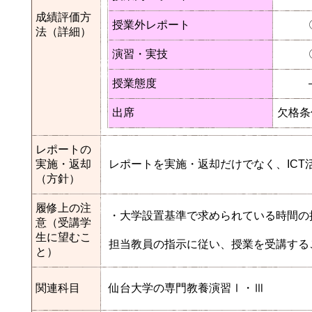
成績評価方
授業外レポート
法（詳細）
演習・実技
授業態度
出席
欠格条
レポートの
実施・返却
レポートを実施・返却だけでなく、IC
（方針）
履修上の注
・大学設置基準で求められている時間の
意（受講学
生に望むこ
担当教員の指示に従い、授業を受講する
と）
関連科目
仙台大学の専門教養演習Ⅰ・Ⅲ