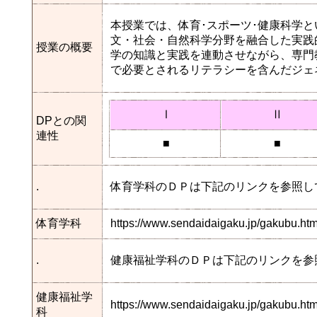
本授業では、体育･スポーツ･健康科学
文・社会・自然科学分野を融合した実践
授業の概要
学の知識と実践を連動させながら、専門
で必要とされるリテラシーを含んだジェ
Ⅰ
Ⅱ
DPとの関
連性
■
■
.
体育学科のＤＰは下記のリンクを参照し
体育学科
https://www.sendaidaigaku.jp/gakubu.h
.
健康福祉学科のＤＰは下記のリンクを参
健康福祉学
https://www.sendaidaigaku.jp/gakubu.
科