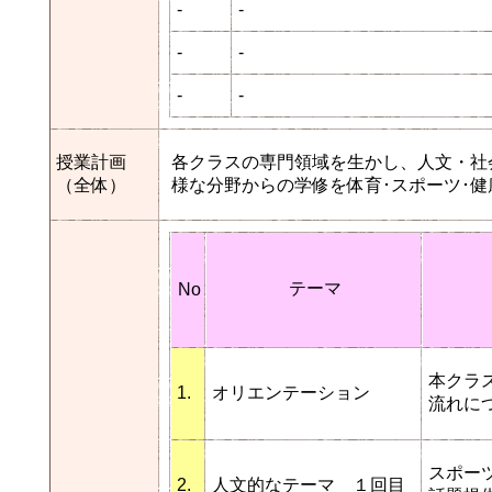
-
-
-
-
-
-
授業計画
各クラスの専門領域を生かし、人文・社
（全体）
様な分野からの学修を体育･スポーツ･
テーマ
No
本クラ
1.
オリエンテーション
流れに
スポー
2.
人文的なテーマ １回目