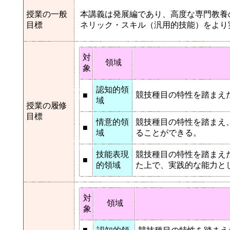
授業の一般
本講義は発展編であり、高度な専門教養
目標
ネリック・スキル（汎用的技能）をより
対
領域
象
認知的領
競技種目の特性を踏まえ
■
域
授業の履修
目標
情意的領
競技種目の特性を踏まえ
■
域
ることができる。
技能表現
競技種目の特性を踏まえ
■
的領域
た上で、実践的な能力と
対
領域
象
■