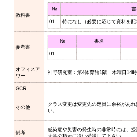
№
書
教科書
01
特になし（必要に応じて資料を配
№
書名
参考書
01
オフィスア
神野研究室：第4体育館1階 木曜日14時2
ワー
GCR
クラス変更は変更先の定員に余裕があれ
その他
い。
感染症や災害の発生時の非常時には、授
備考
大学の指示に従い受講して下さい。