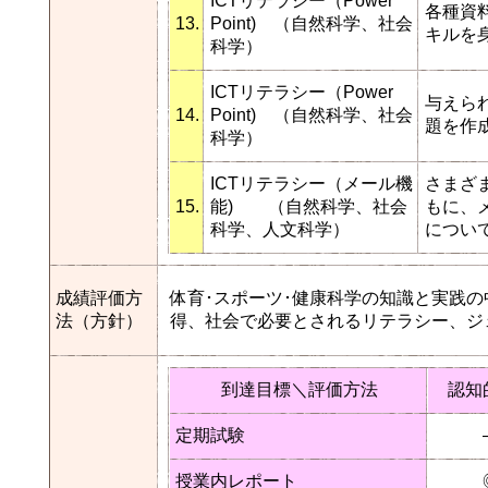
ICTリテラシー（Power
各種資
13.
Point) （自然科学、社会
キルを
科学）
ICTリテラシー（Power
与えら
14.
Point) （自然科学、社会
題を作
科学）
ICTリテラシー（メール機
さまざ
15.
能) （自然科学、社会
もに、
科学、人文科学）
につい
成績評価方
体育･スポーツ･健康科学の知識と実践
法（方針）
得、社会で必要とされるリテラシー、ジ
到達目標＼評価方法
認知
定期試験
授業内レポート