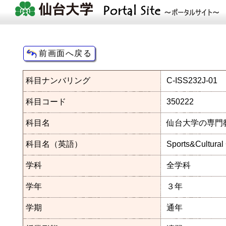
科目ナンバリング
C-ISS232J-01
科目コード
350222
科目名
仙台大学の専門教
科目名（英語）
Sports&Cultural
学科
全学科
学年
３年
学期
通年