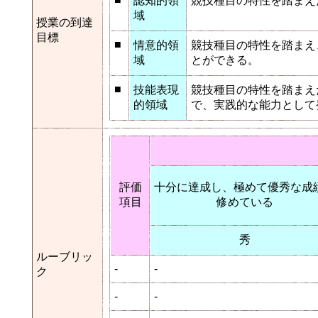
認知的領
競技種目の特性を踏まえ
域
授業の到達
目標
■
情意的領
競技種目の特性を踏まえ
域
とができる。
■
技能表現
競技種目の特性を踏まえ
的領域
で、実践的な能力として
評価
十分に達成し、極めて優秀な成
項目
修めている
秀
ルーブリッ
-
-
ク
-
-