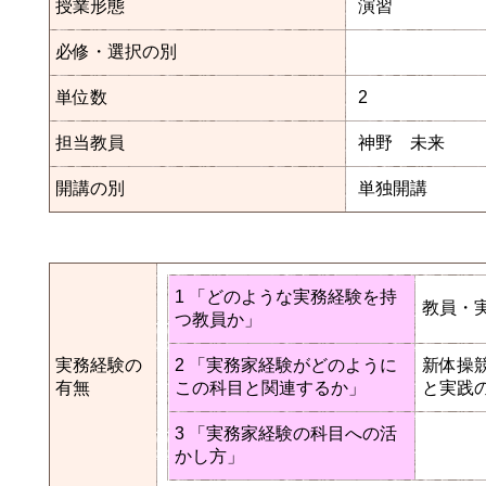
授業形態
演習
必修・選択の別
単位数
2
担当教員
神野 未来
開講の別
単独開講
1 「どのような実務経験を持
教員・
つ教員か」
実務経験の
2 「実務家経験がどのように
新体操
有無
この科目と関連するか」
と実践
3 「実務家経験の科目への活
かし方」