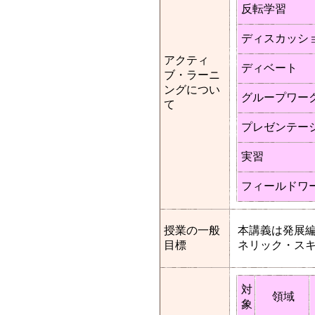
反転学習
ディスカッシ
アクティ
ディベート
ブ・ラーニ
ングについ
グループワー
て
プレゼンテー
実習
フィールドワ
授業の一般
本講義は発展
目標
ネリック・ス
対
領域
象