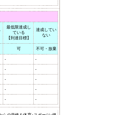
最低限達成し
し
達成してい
ている
ない
【到達目標】
可
不可・放棄
-
-
-
-
-
-
-
-
-
-
からの学修を体育･スポーツ･健