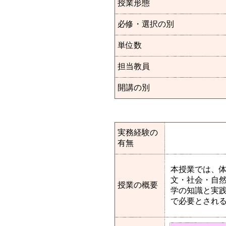
授業形態
必修・選択の別
単位数
担当教員
開講の別
実務経験の
有無
本授業では、体
文・社会・自然
授業の概要
学の知識と実
で必要とされ