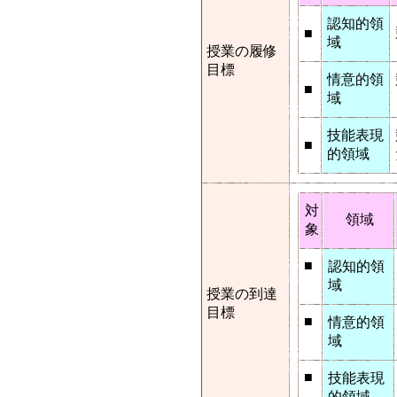
認知的領
■
域
授業の履修
目標
情意的領
■
域
技能表現
■
的領域
対
領域
象
■
認知的領
域
授業の到達
目標
■
情意的領
域
■
技能表現
的領域