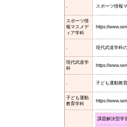
.
スポーツ情報
スポーツ情
報マスメデ
https://www.s
ィア学科
.
現代武道学科
現代武道学
https://www.s
科
.
子ども運動教
子ども運動
https://www.s
教育学科
課題解決型学