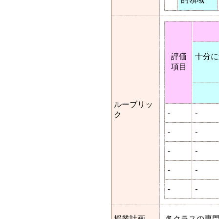
評価
十分に
項目
ルーブリッ
-
-
ク
-
-
-
-
-
-
-
-
授業計画
各クラスの専門