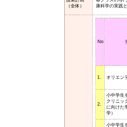
（全体）
康科学の実践
No
1.
オリエン
小中学生
クリニッ
2.
に向けた
学）
小中学生