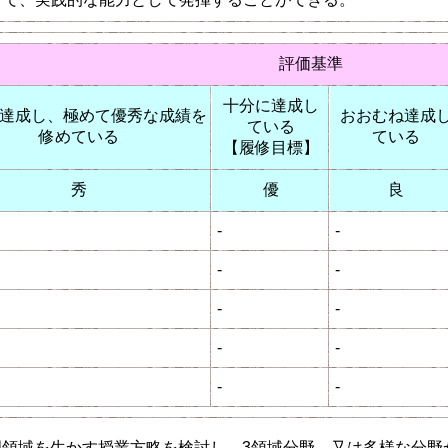
評価基準
十分に達成し
達成し、極めて優秀な成績を
おおむね達成
ている
修めている
ている
【履修目標】
秀
優
良
-
-
-
-
-
-
-
-
-
-
領域を生かす授業方略を検討し、3領域分野、又は多様な分野