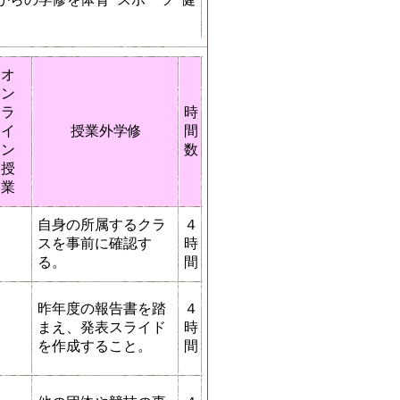
オ
ン
ラ
時
イ
授業外学修
間
ン
数
授
業
自身の所属するクラ
４
スを事前に確認す
時
る。
間
昨年度の報告書を踏
４
まえ、発表スライド
時
を作成すること。
間