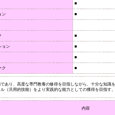
■
ョン
■
ク
■
ション
■
■
ーク
■
編であり、高度な専門教養の修得を目指しながら、十分な知識
キル（汎用的技能）をより実践的な能力としての獲得を目指す
内容