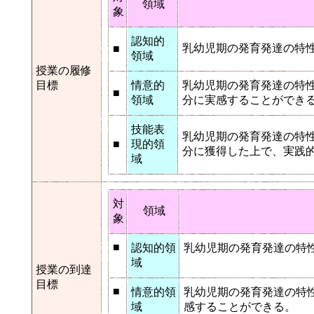
領域
象
認知的
乳幼児期の発育発達の特
■
領域
授業の履修
目標
情意的
乳幼児期の発育発達の特
■
領域
分に実感することができ
技能表
乳幼児期の発育発達の特
■
現的領
分に獲得した上で、実践
域
対
領域
象
■
認知的領
乳幼児期の発育発達の特
域
授業の到達
目標
■
情意的領
乳幼児期の発育発達の特
域
感することができる。