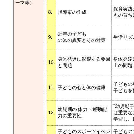
ーマ等）
保育実践
8.
指導案の作成
もの育ち
近年の子ども
9.
生活リズ
の体の異変とその対策
身体発達に影響する要因
身体発達
10.
と問題
上の問題
子どもの
11.
子どもの心と体の健康
子どもを
"幼児期
幼児期の 体力・運動能
12.
は重要な
力の重要性
学習し、
子どものスポーツイベン
子どもの