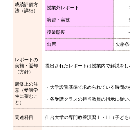
成績評価方
授業外レポート
法（詳細）
演習・実技
授業態度
出席
欠格条
レポートの
実施・返却
提出されたレポートは授業内で解説をし
（方針）
履修上の注
・大学設置基準で求められている時間の
意（受講学
生に望むこ
・各受講クラスの担当教員の指示に従い
と）
関連科目
仙台大学の専門教養演習Ⅰ・Ⅲ（子ども