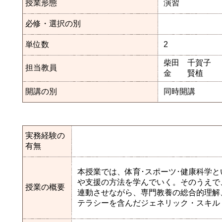
授業形態
演習
必修・選択の別
単位数
2
柴田 千賀子
担当教員
金 賢植
開講の別
同時開講
実務経験の
有無
本授業では、体育･スポーツ･健康科学
や支援の方法を学んでいく。そのうえで
授業の概要
連動させながら、専門教養の総合的理解
テラシーを含んだジェネリック・スキル