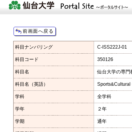
科目ナンバリング
C-ISS222J-01
科目コード
350126
科目名
仙台大学の専門
科目名（英語）
Sports&Cultural
学科
全学科
学年
２年
学期
通年