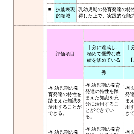
■
技能表現
乳幼児期の発育発達の特
的領域
得した上で、実践的な能
十分に達成し、
十
評価項目
極めて優秀な成
績を修めている
【
秀
-乳幼児期の発育
-乳幼児期の発
-乳
発達の特性を踏
育発達の特性を
発
まえた知識を充
踏まえた知識を
ま
分に活用するこ
活用することが
用
とができてい
できる。
き
る。
-乳幼児期の発育
-乳幼児期の発
-乳