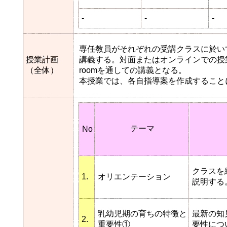
-
-
-
専任教員がそれぞれの受講クラスに於い
授業計画
講義する。対面またはオンラインでの授業を
（全体）
roomを通しての講義となる。
本授業では、各自指導案を作成すること
テーマ
No
クラスを
1.
オリエンテーション
説明する
乳幼児期の育ちの特徴と
最新の知
2.
重要性①
要性につ