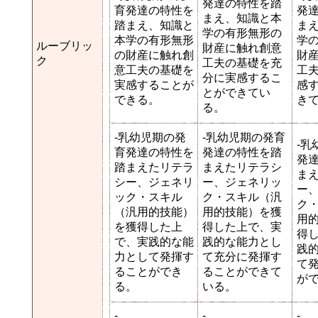
発達の特性を踏
育発達の特性を
発
まえ、知識と本
踏まえ、知識と
ま
学の有形無形の
本学の有形無形
学
ルーブリッ
財産に触れ創意
の財産に触れ創
財
ク
工夫の基礎を充
意工夫の基礎を
工
分に実感するこ
実感することが
感
とができてい
できる。
き
る。
-乳幼児期の発
-乳幼児期の発育
-乳
育発達の特性を
発達の特性を踏
発
踏まえたリテラ
まえたリテラシ
ま
シー、ジェネリ
ー、ジェネリッ
ー
ック・スキル
ク・スキル（汎
ク
（汎用的技能）
用的技能）を獲
用
を獲得した上
得した上で、実
得
で、実践的な能
践的な能力とし
践
力として発揮す
て充分に発揮す
て
ることができ
ることができて
が
る。
いる。
-
-
-