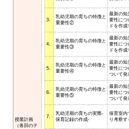
最新の知
乳幼児期の育ちの特徴と
3.
要性につ
重要性②
ドを作成
最新の知
乳幼児期の育ちの特徴と
4.
要性につ
重要性③
ドを作成
最新の知
乳幼児期の育ちの特徴と
5.
要性につ
重要性④
ついて発
最新の知
乳幼児期の育ちの特徴と
6.
要性につ
重要性⑤
ついて発
乳幼児期の育ちの実際-
保育室内
7.
授業計画
保育記録の作成-
り考察す
（各回のテ