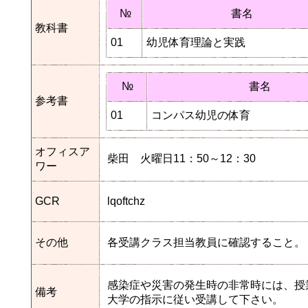
№
書名
教科書
01
幼児体育理論と実践
№
書名
参考書
01
コンパス幼児の体育
オフィスア
柴田 火曜日11：50～12：30
ワー
GCR
lqoftchz
その他
各受講クラス担当教員に確認すること。
感染症や災害の発生時の非常時には、授
備考
大学の指示に従い受講して下さい。