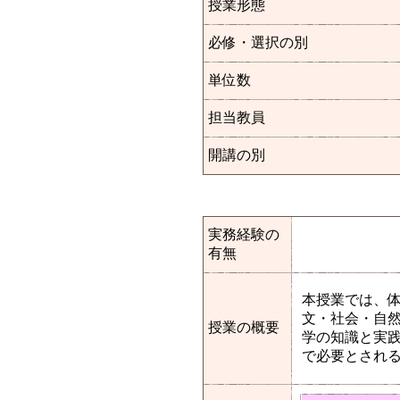
授業形態
必修・選択の別
単位数
担当教員
開講の別
実務経験の
有無
本授業では、体
文・社会・自然
授業の概要
学の知識と実
で必要とされ