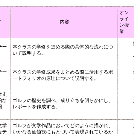
オン
ライ
マ
内容
ン授
業
テー
本クラスの学修を進める際の具体的な流れにつ
いて説明する。
テー
本クラスの学修成果をまとめる際に活用するポ
ートフォリオの原理について説明する。
歴史
的な
ゴルフの歴史を調べ、成り立ちを明らかにし、
回
レポートを作成する。
文学
ゴルフが文学作品においてどのように描かれ、
なテ
いかなる価値観にもとづいて表現されているか