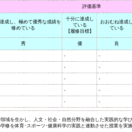
評価基準
十分に達成し
達成し、極めて優秀な成績を
おおむね達成
ている
修めている
ている
【履修目標】
秀
優
良
-
-
-
-
-
-
-
-
-
-
門領域を生かし、人文・社会・自然分野を融合した実践的な学
学修を体育･スポーツ･健康科学の実践と連動させた授業を実