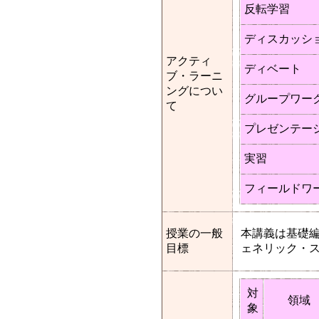
反転学習
ディスカッシ
アクティ
ディベート
ブ・ラーニ
ングについ
グループワー
て
プレゼンテー
実習
フィールドワ
授業の一般
本講義は基礎
目標
ェネリック・
対
領域
象