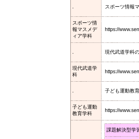
.
スポーツ情報
スポーツ情
報マスメデ
https://www.s
ィア学科
.
現代武道学科
現代武道学
https://www.s
科
.
子ども運動教
子ども運動
https://www.s
教育学科
課題解決型学