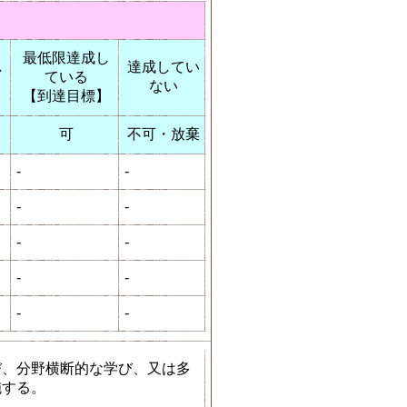
最低限達成し
し
達成してい
ている
ない
【到達目標】
可
不可・放棄
-
-
-
-
-
-
-
-
-
-
び、分野横断的な学び、又は多
施する。