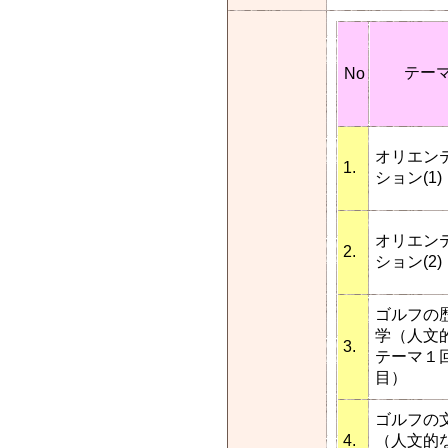
テー
No
オリエン
1.
ション(1)
オリエン
2.
ション(2)
ゴルフの
学（人文
3.
テーマ１
目）
ゴルフの
4.
（人文的