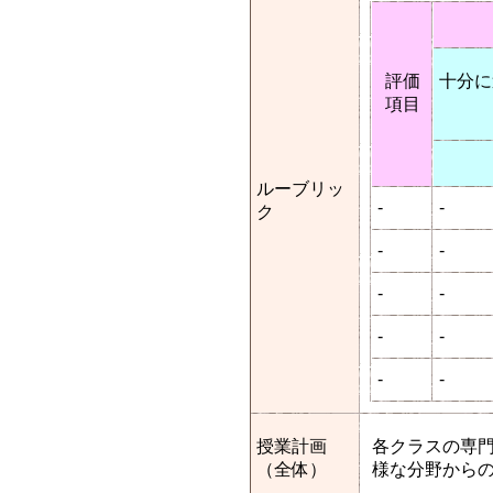
評価
十分に
項目
ルーブリッ
-
-
ク
-
-
-
-
-
-
-
-
授業計画
各クラスの専
（全体）
様な分野からの