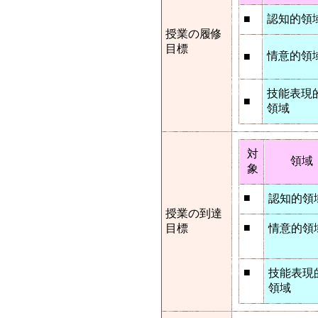
■
認知的領
授業の履修
目標
情意的領
■
技能表現
■
領域
対
領域
象
■
認知的領
授業の到達
■
目標
情意的領
■
技能表現
領域