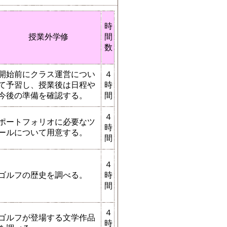
時
授業外学修
間
数
開始前にクラス運営につい
４
て予習し、授業後は日程や
時
今後の準備を確認する。
間
４
ポートフォリオに必要なツ
時
ールについて用意する。
間
４
ゴルフの歴史を調べる。
時
間
４
ゴルフが登場する文学作品
時