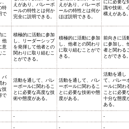
し、
にに必要な
えがあり、バレーボ
えがあり、バレーボ
の特
識や技術、
ールの特性とは何か
ールの特性とは何か
明で
構えがある
完全に説明できる。
ほぼ説明できる。
的に
積極的に活動に参加
積極的に活動に参加
前向きに活
、他
し、リーダーシップ
し、他者との関わり
に参加し、
に意
を発揮して他者との
に取り組むことがで
者と関わる
むこ
関わりに取り組むこ
きる。
とができる
とができる。
活動を通し
、バ
活動を通して、バレ
活動を通して、バレ
て、バレー
関わ
ーボールに関わるこ
ーボールに関わるこ
ールに関わ
な技
とに必要な高度な技
とに必要な技術や態
ことに必要
得で
術や態度がある。
度がある。
十分な態度
ある。
-
-
-
-
-
-