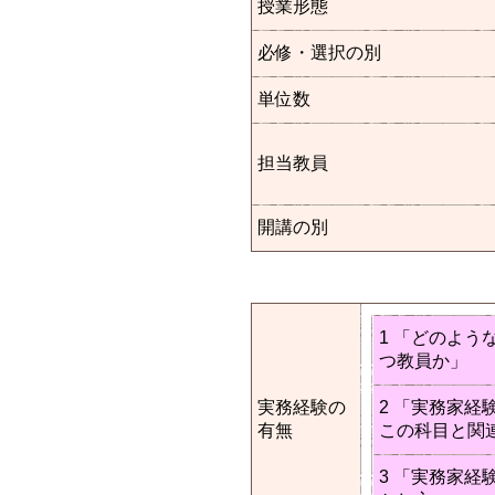
授業形態
必修・選択の別
単位数
担当教員
開講の別
1 「どのよう
つ教員か」
実務経験の
2 「実務家経
有無
この科目と関
3 「実務家経