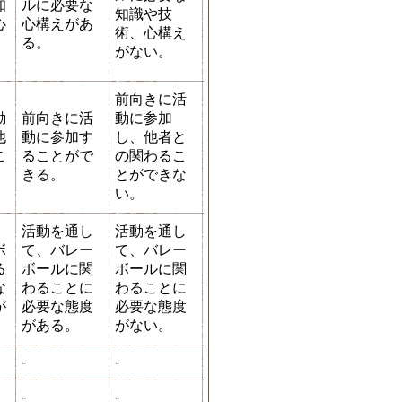
知
ルに必要な
知識や技
心
心構えがあ
術、心構え
。
る。
がない。
前向きに活
動
前向きに活
動に参加
他
動に参加す
し、他者と
こ
ることがで
の関わるこ
。
きる。
とができな
い。
活動を通し
活動を通し
ボ
て、バレー
て、バレー
る
ボールに関
ボールに関
な
わることに
わることに
が
必要な態度
必要な態度
がある。
がない。
-
-
-
-