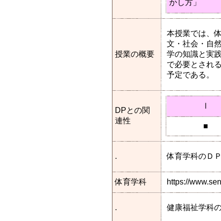
かし方」
本授業では、体
文・社会・自然
授業の概要
学の知識と実
で必要とされ
予定である。
Ⅰ
DPとの関
連性
■
.
体育学科のＤ
体育学科
https://www.se
.
健康福祉学科