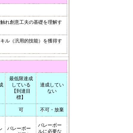
。
に触れ創意工夫の基礎を理解す
スキル（汎用的技能）を獲得す
最低限達成
成
している
達成してい
【到達目
ない
標】
可
不可・放棄
バレーボー
ル
バレーボー
ルに必要な