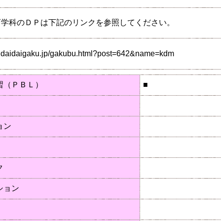
育学科のＤＰは下記のリンクを参照してください。
endaidaigaku.jp/gakubu.html?post=642&name=kdm
習（ＰＢＬ）
■
ョン
ク
ション