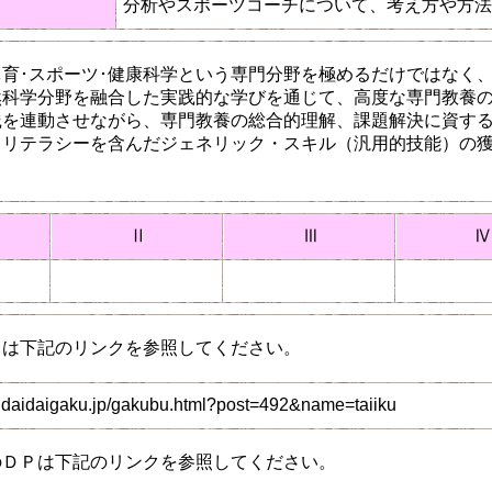
分析やスポーツコーチについて、考え方や方法
育･スポーツ･健康科学という専門分野を極めるだけではなく
科学分野を融合した実践的な学びを通じて、高度な専門教養の
践を連動させながら、専門教養の総合的理解、課題解決に資す
るリテラシーを含んだジェネリック・スキル（汎用的技能）の
Ⅱ
Ⅲ
Ⅳ
Ｐは下記のリンクを参照してください。
ndaidaigaku.jp/gakubu.html?post=492&name=taiiku
のＤＰは下記のリンクを参照してください。