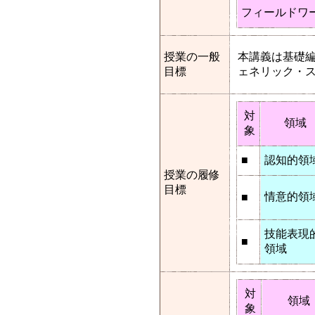
フィールドワ
授業の一般
本講義は基礎
目標
ェネリック・
対
領域
象
■
認知的領
授業の履修
目標
情意的領
■
技能表現
■
領域
対
領域
象