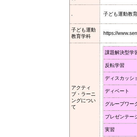
.
子ども運動教
子ども運動
https://www.s
教育学科
課題解決型学
反転学習
ディスカッシ
アクティ
ディベート
ブ・ラーニ
ングについ
グループワー
て
プレゼンテー
実習