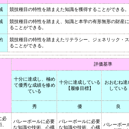
域
競技種目の特性を踏まえた知識を獲得することができる
域
競技種目の特性を踏まえ、知識と本学の有形無形の財産
ることができる。
的
競技種目の特性を踏まえたリテラシー、ジェネリック・
ることができる。
評価基準
十分に達成し、極め
十分に達成している
おおむね達
て優秀な成績を修め
【履修目標】
している
ている
秀
優
良
に必
バレーボールに必要
バレーボールに必要
術、
バレーボー
な知識や技術、心構
な知識や技術、心構