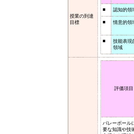
■
認知的領
授業の到達
■
目標
情意的領
■
技能表現
領域
評価項目
バレーボール
要な知識や技