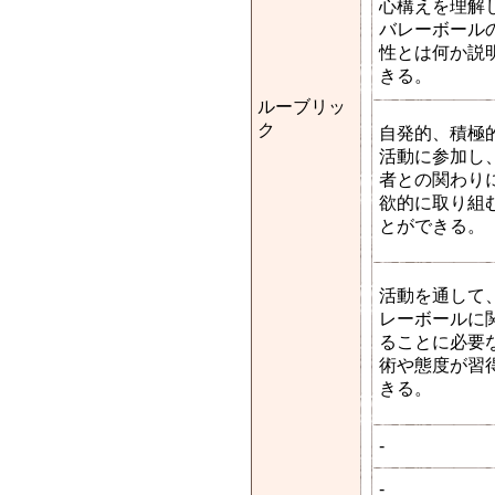
心構えを理解
バレーボール
性とは何か説
きる。
ルーブリッ
ク
自発的、積極
活動に参加し
者との関わり
欲的に取り組
とができる。
活動を通して
レーボールに
ることに必要
術や態度が習
きる。
-
-