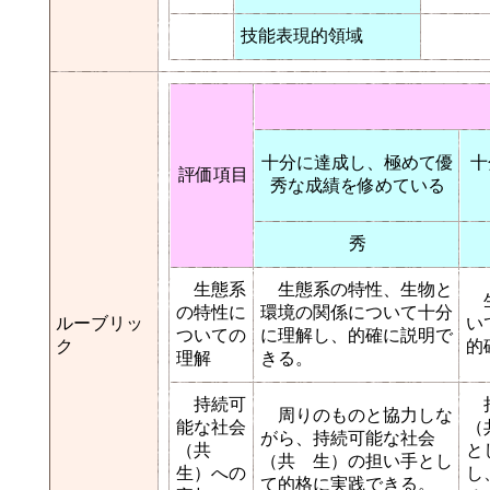
技能表現的領域
十分に達成し、極めて優
十
評価項目
秀な成績を修めている
秀
生態系
生態系の特性、生物と
生
の特性に
環境の関係について十分
ルーブリッ
い
ついての
に理解し、的確に説明で
ク
的
理解
きる。
持続可
持
周りのものと協力しな
能な社会
（
がら、持続可能な社会
（共
と
（共 生）の担い手とし
生）への
し
て的格に実践できる。