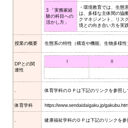
・環境教育では、生態
3 「実務家経
は、多様な主体間の協
験の科目への
クマネジメント、リス
活かし方」
境との向き合い方を実
授業の概要
生態系の特性（構造や機能、生物多様性
Ⅰ
Ⅱ
DPとの関
連性
.
体育学科のＤＰは下記のリンクを参照し
体育学科
https://www.sendaidaigaku.jp/gakubu.h
.
健康福祉学科のＤＰは下記のリンクを参