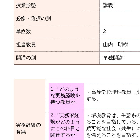
授業形態
講義
必修・選択の別
単位数
2
担当教員
山内 明樹
開講の別
単独開講
1 「どのよう
・高等学校理科教員、
な実務経験を
する。
持つ教員か」
2 「実務家経
・環境教育は、生態系
験がどのよう
ることを目指している
実務経験の
にこの科目と
続可能な社会（共生）
有無
関連するか」
を備えることを目指す