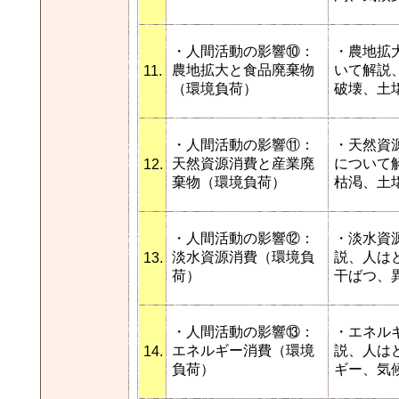
・人間活動の影響⑩：
・農地拡
農地拡大と食品廃棄物
いて解説
11.
（環境負荷）
破壊、土
・人間活動の影響⑪：
・天然資
天然資源消費と産業廃
について
12.
棄物（環境負荷）
枯渇、土
・人間活動の影響⑫：
・淡水資
淡水資源消費（環境負
説、人は
13.
荷）
干ばつ、
・人間活動の影響⑬：
・エネル
エネルギー消費（環境
説、人は
14.
負荷）
ギー、気