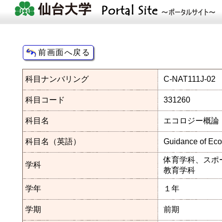
科目ナンバリング
C-NAT111J-02
科目コード
331260
科目名
エコロジー概論
科目名（英語）
Guidance of Eco
体育学科、スポー
学科
教育学科
学年
１年
学期
前期