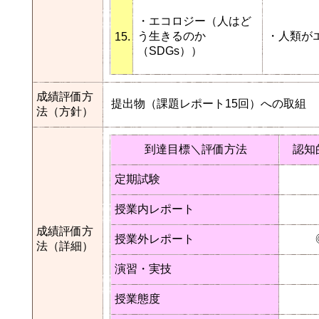
・エコロジー（人はど
う生きるのか
・人類が
15.
（SDGs））
成績評価方
提出物（課題レポート15回）への取組
法（方針）
到達目標＼評価方法
認知
定期試験
授業内レポート
成績評価方
授業外レポート
法（詳細）
演習・実技
授業態度