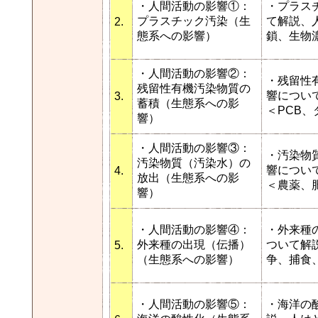
・人間活動の影響①：
・プラス
プラスチック汚染（生
て解説、
2.
態系への影響）
鎖、生物
・人間活動の影響②：
・残留性
残留性有機汚染物質の
響につい
3.
蓄積（生態系への影
＜PCB
響）
・人間活動の影響③：
・汚染物
汚染物質（汚染水）の
響につい
4.
放出（生態系への影
＜農薬、
響）
・人間活動の影響④：
・外来種
外来種の出現（伝播）
ついて解
5.
（生態系への影響）
争、捕食
・人間活動の影響⑤：
・海洋の