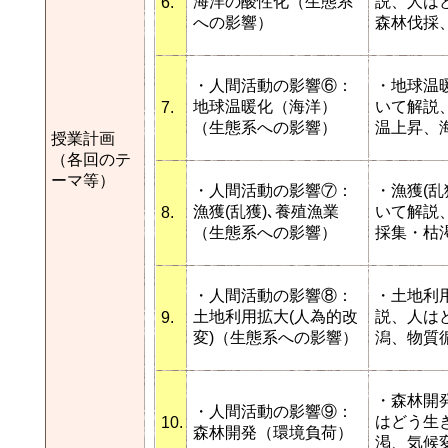
海洋の酸性化（生態系
説、人は
6.
への影響）
森林伐採
・人間活動の影響⑥：
・地球温
地球温暖化（海洋）
いて解説
7.
（生態系への影響）
温上昇、
授業計画
（各回のテ
ーマ等）
・人間活動の影響⑦：
・漁獲(
漁獲(乱獲)､養殖漁業
いて解説
8.
（生態系への影響）
採集・枯
・人間活動の影響⑧：
・土地利
土地利用拡大(人為的改
説、人は
9.
変)（生態系への影響）
潟、物質
・森林開
・人間活動の影響⑨：
はどう生
10.
森林開発（環境負荷）
渇、気候