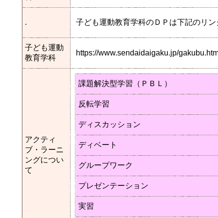
.
子ども運動教育学科のＤＰは下記のリン
子ども運動
https://www.sendaidaigaku.jp/gakubu.
教育学科
課題解決型学習（ＰＢＬ）
反転学習
ディスカッション
アクティ
ディベート
ブ・ラーニ
ングについ
グループワーク
て
プレゼンテーション
実習