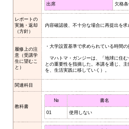
出席
欠格条
レポートの
実施・返却
内容確認後、不十分な場合に再提出を求
（方針）
・大学設置基準で求められている時間の
履修上の注
意（受講学
マハトマ・ガンジーは、「地球に住む
生に望むこ
との重要性を指摘した。本講を通じ、主
と）
を、生活実践に移していく）。
関連科目
№
書名
教科書
01
使用しない