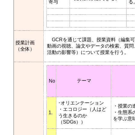
寄与
る
GCRを通じて課題、授業資料（編集可能なMM
授業計画
動画の視聴、論文やデータの検索、質問
（全体）
活動の影響等）について授業を行う。
テーマ
No
･オリエンテーション
・授業の
・エコロジー（人はど
・生態系
1.
う生きるのか
を学ぶ意
（SDGs））