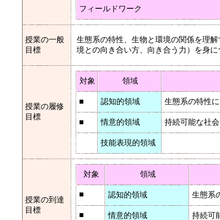
フィールドワーク
授業の一般
生態系の特性、生物と環境の関係を理解
目標
境との向き合い方、向き合う力）を身に
対象
領域
■
認知的領域
生態系の特性に
授業の履修
目標
■
情意的領域
持続可能な社会
技能表現的領域
対象
領域
■
認知的領域
生態系
授業の到達
目標
■
情意的領域
持続可