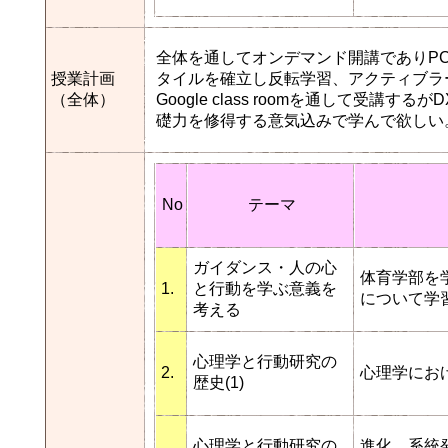
全体を通してオンデマンド開講でありP
授業計画
タイルを確立し反転学習、アクティブラ
（全体）
Google class roomを通して受講
礎力を修得する意気込みで学んで欲しい
No
テーマ
ガイダンス・人の心
体育学部を
1.
と行動を学ぶ意義を
について学
考える
心理学と行動研究の
2.
心理学にお
歴史(1)
心理学と行動研究の
進化、系統