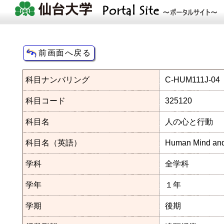
科目ナンバリング
C-HUM111J-04
科目コード
325120
科目名
人の心と行動
科目名（英語）
Human Mind and
学科
全学科
学年
１年
学期
後期