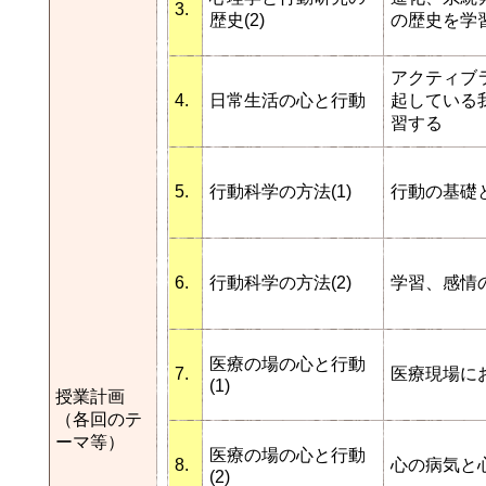
3.
歴史(2)
の歴史を学
アクティブ
4.
日常生活の心と行動
起している
習する
5.
行動科学の方法(1)
行動の基礎
6.
行動科学の方法(2)
学習、感情
医療の場の心と行動
7.
医療現場に
(1)
授業計画
（各回のテ
ーマ等）
医療の場の心と行動
8.
心の病気と
(2)