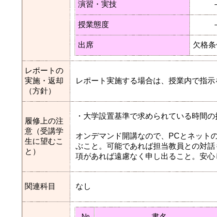
演習・実技
授業態度
出席
欠格条
レポートの
実施・返却
レポート実施する場合は、授業内で指示
（方針）
・大学設置基準で求められている時間の
履修上の注
意（受講学
オンデマンド開講なので、PCとネット
生に望むこ
ぶこと。可能であれば担当教員との対話
と）
項があれば遠慮なく申し出ること。安心
関連科目
なし
№
書名