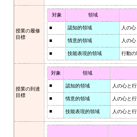
対象
領域
■
認知的領域
人の心
授業の履修
目標
■
情意的領域
人の心
■
技能表現的領域
行動の
対象
領域
■
認知的領域
人の心と行
授業の到達
目標
■
情意的領域
人の心と行
■
技能表現的領域
人の心と行