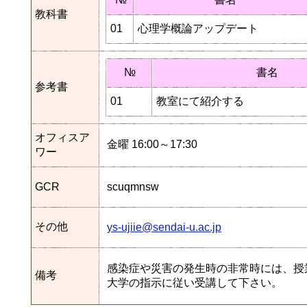
教科書
01
心理学概論アップデート
№
書名
参考書
01
教室にて紹介する
オフィスア
金曜 16:00～17:30
ワー
GCR
scuqmnsw
その他
ys-ujiie@sendai-u.ac.jp
感染症や災害の発生時の非常時には、授
備考
大学の指示に従い受講して下さい。