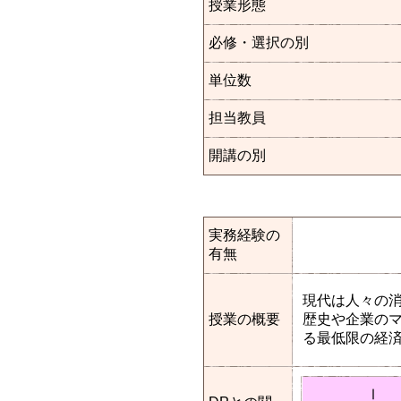
授業形態
必修・選択の別
単位数
担当教員
開講の別
実務経験の
有無
現代は人々の
授業の概要
歴史や企業の
る最低限の経
Ⅰ