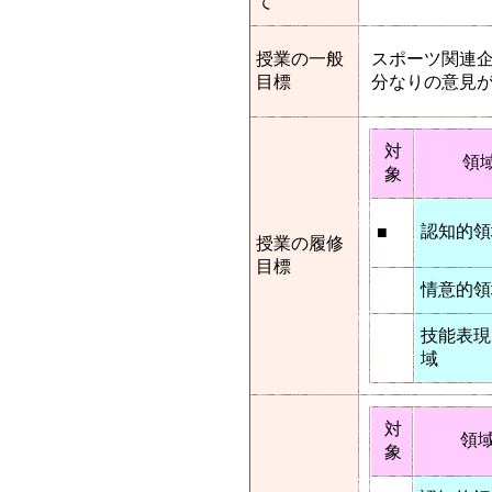
て
授業の一般
スポーツ関連
目標
分なりの意見
対
領
象
認知的領
■
授業の履修
目標
情意的領
技能表現
域
対
領
象