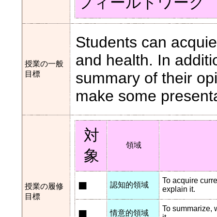
フィールドワーク
Students can acquie
and health. In addit
授業の一般
summary of their opi
目標
make some presentat
対
領域
象
■
To acquire curr
認知的領域
授業の履修
explain it.
目標
■
To summarize, wr
情意的領域