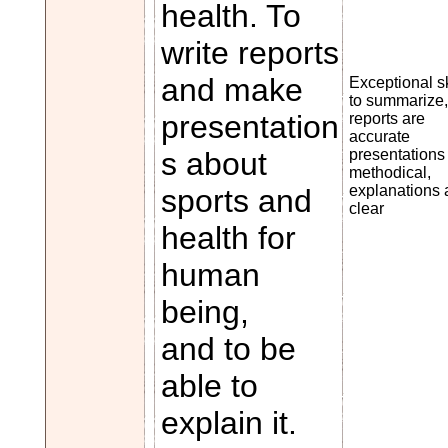
health. To
write reports
and make
Exceptional sk
to summarize,
presentation
reports are
accurate
s about
presentations
methodical,
explanations 
sports and
clear
health for
human
being,
and to be
able to
explain it.