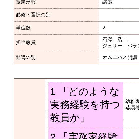
授業形態
講義
必修・選択の別
単位数
2
石澤 浩二
担当教員
ジェリー パラ
開講の別
オムニバス開講
1 「どのような
幼稚
実務経験を持つ
英語
教員か」
2 「実務家経験