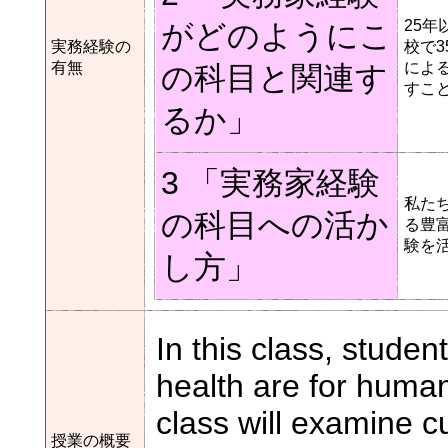
25
がどのようにこ
実務経験の
校で
有無
によ
の科目と関連す
すこ
るか」
3 「実務家経験
私た
の科目への活か
る豊
験を
し方」
In this class, stude
health are for human
class will examine cu
授業の概要