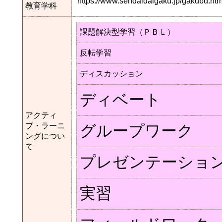
https://www.sendaidaigaku.jp/gakubu.
教育学科
課題解決型学習（ＰＢＬ）
反転学習
ディスカッション
ディベート
アクティ
ブ・ラーニ
グループワーク
ングについ
て
プレゼンテーショ
実習