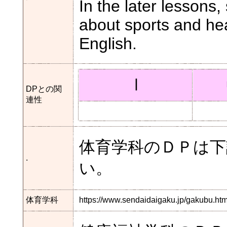
In the later lessons
about sports and hea
English.
Ⅰ
DPとの関
連性
体育学科のＤＰは
.
い。
体育学科
https://www.sendaidaigaku.jp/gakubu.h