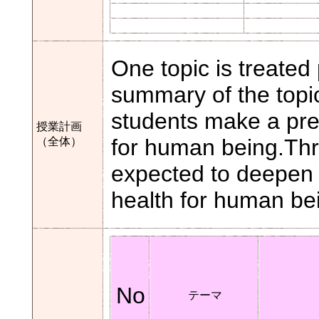
One topic is treated
summary of the topic
students make a pre
授業計画
for human being.Thro
（全体）
expected to deepen 
health for human be
No
テーマ