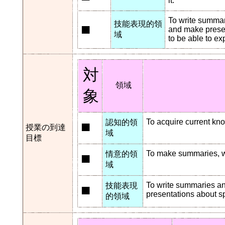
it.
To write summari
技能表現的領
■
and make presen
域
to be able to exp
対
領域
象
■
To acquire current kn
認知的領
授業の到達
域
目標
■
To make summaries, wr
情意的領
域
■
To write summaries an
技能表現
presentations about s
的領域