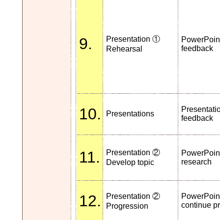
9.
Presentation ①
PowerPoint
feedback
Rehearsal
10.
Presentati
Presentations
feedback
11.
Presentation ②
PowerPoint
research
Develop topic
12.
Presentation ②
PowerPoint
continue p
Progression