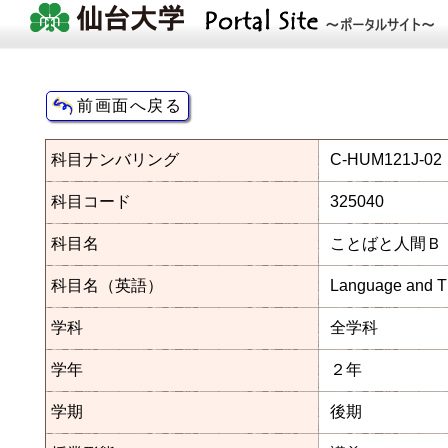
科目ナンバリング
C-HUM121J-02
科目コード
325040
科目名
ことばと人間Ｂ
科目名（英語）
Language and T
学科
全学科
学年
２年
学期
後期