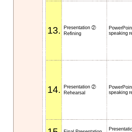
13.
Presentation ②
PowerPoint
speaking r
Refining
14.
Presentation ②
PowerPoint
speaking r
Rehearsal
15.
Presentati
Final Presentation