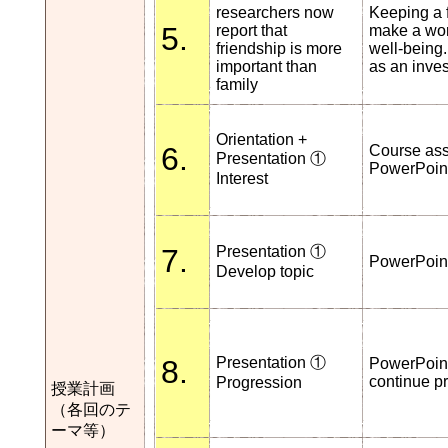
researchers now
Keeping a 
5.
report that
make a worl
friendship is more
well-being.
important than
as an inves
family
Orientation +
6.
Course ass
Presentation ①
PowerPoint
Interest
7.
Presentation ①
PowerPoint
Develop topic
8.
Presentation ①
PowerPoint
continue p
Progression
授業計画
（各回のテ
ーマ等）