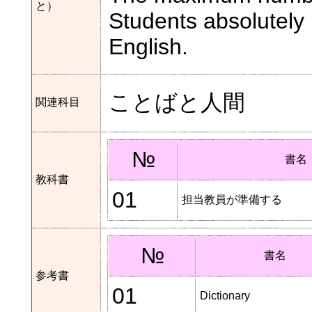
と）
Students absolutely 
English.
ことばと人間
関連科目
№
書名
教科書
01
担当教員が準備する
№
書名
参考書
01
Dictionary