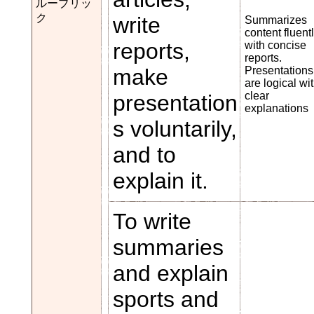
ルーブリッ
ク
write
Summarizes
content fluent
reports,
with concise
reports.
make
Presentations
are logical wi
clear
presentation
explanations
s voluntarily,
and to
explain it.
To write
summaries
and explain
sports and