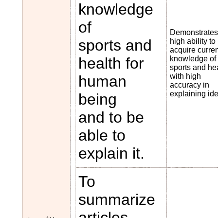
knowledge
of
Demonstrates
sports and
high ability to
acquire curren
health for
knowledge of
sports and he
with high
human
accuracy in
explaining id
being
and to be
able to
explain it.
To
summarize
articles,