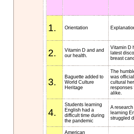
1.
Orientation
Explanation
Vitamin D 
2.
Vitamin D and and
latest disc
our health.
breast canc
The humble
Baguette added to
was offici
3.
World Culture
cultural he
Heritage
responses 
alike.
Students learning
A research 
4.
English had a
learning E
difficult time during
struggled d
the pandemic
American