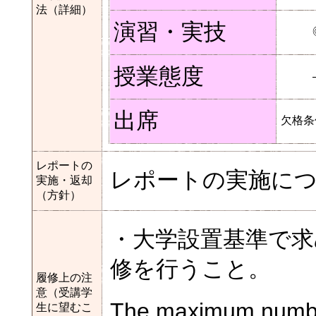
法（詳細）
演習・実技
授業態度
出席
欠格条
レポートの
レポートの実施に
実施・返却
（方針）
・大学設置基準で求
修を行うこと。
履修上の注
意（受講学
The maximum number
生に望むこ