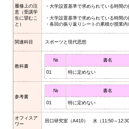
履修上の注
・大学設置基準で求められている時間の
意（受講学
生に望むこ
・大学設置基準で求められている時間の
と）
・各回の振り返りシートの累積が授業内
関連科目
スポーツと現代思想
№
書名
教科書
01
特に定めない
№
書名
参考書
01
特に定めない
オフィスア
田口研究室（A410） 水（11:50～12:3
ワー