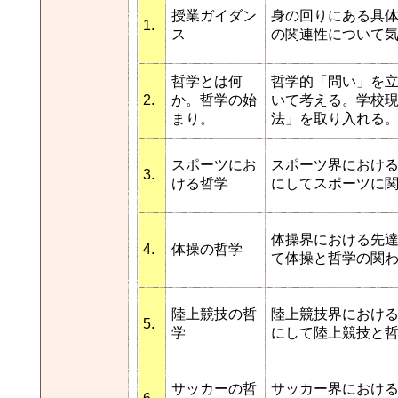
授業ガイダン
身の回りにある具
1.
ス
の関連性について
哲学とは何
哲学的「問い」を
2.
か。哲学の始
いて考える。学校
まり。
法」を取り入れる
スポーツにお
スポーツ界におけ
3.
ける哲学
にしてスポーツに
体操界における先
4.
体操の哲学
て体操と哲学の関
陸上競技の哲
陸上競技界におけ
5.
学
にして陸上競技と
サッカーの哲
サッカー界におけ