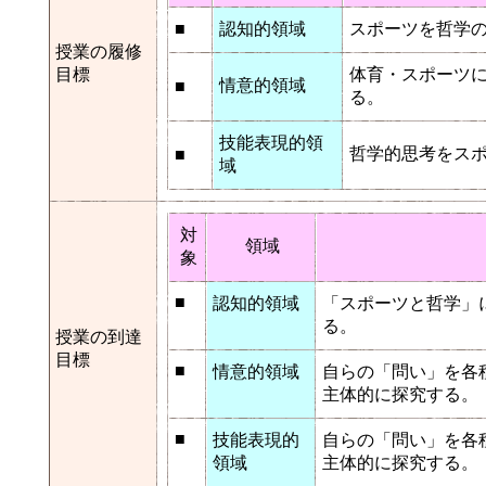
■
認知的領域
スポーツを哲学
授業の履修
目標
体育・スポーツ
情意的領域
■
る。
技能表現的領
哲学的思考をス
■
域
対
領域
象
■
認知的領域
「スポーツと哲学」
る。
授業の到達
目標
■
情意的領域
自らの「問い」を各
主体的に探究する。
■
技能表現的
自らの「問い」を各
領域
主体的に探究する。