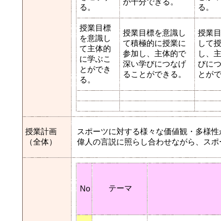
が十分できる。
る。
る。
授業目標
授業目標を意識し
授業
を意識し
て積極的に授業に
して
て主体的
参加し、主体的で
し、
に学ぶこ
深い学びにつなげ
びに
とができ
ることができる。
とが
る。
授業計画
スポーツに対する様々な価値観・多様性
（全体）
偉人の言説に照らし合わせながら、スポ
テーマ
No