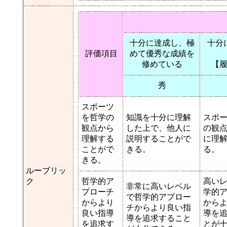
十分に達成し、極
十分
評価項目
めて優秀な成績を
修めている
【
秀
スポーツ
を哲学の
知識を十分に理解
スポ
観点から
した上で、他人に
の観
理解する
説明することがで
に理
ことがで
きる。
る。
きる。
ルーブリッ
ク
哲学的ア
高い
非常に高いレベル
プローチ
学的
で哲学的アプロー
からより
から
チからより良い指
良い指導
導を
導を追求すること
を追求す
とが