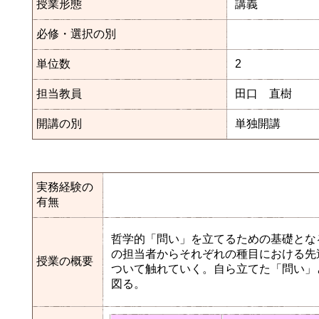
授業形態
講義
必修・選択の別
単位数
2
担当教員
田口 直樹
開講の別
単独開講
実務経験の
有無
哲学的「問い」を立てるための基礎とな
の担当者からそれぞれの種目における先
授業の概要
ついて触れていく。自ら立てた「問い」
図る。