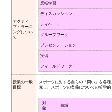
反転学習
ディスカッション
アクティ
ディベート
ブ・ラーニ
ングについ
グループワーク
て
プレゼンテーション
実習
フィールドワーク
授業の一般
スポーツに対する自らの「問い」を各種
目標
究し、スポーツの奥義についての哲学的
対
領域
象