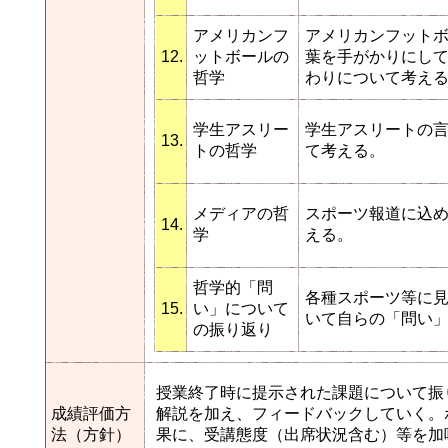
アメリカンフ
アメリカンフット
12.
ットボールの
葉を手がかりにし
哲学
わりについて考え
学生アスリー
学生アスリートの
13.
トの哲学
て考える。
メディアの哲
スポーツ報道に込
14.
学
える。
哲学的「問
各種スポーツ等に
15.
い」について
いて自らの「問い
の振り返り
授業終了時に提示された課題について振
成績評価方
解説を加え、フィードバックしていく。
法（方針）
果に、受講態度（出席状況含む）等を加