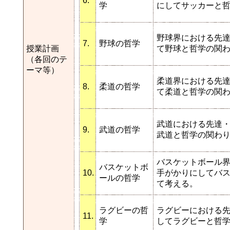
6.
学
にしてサッカーと
野球界における先
7.
野球の哲学
授業計画
て野球と哲学の関
（各回のテ
ーマ等）
柔道界における先
8.
柔道の哲学
て柔道と哲学の関
武道における先達
9.
武道の哲学
武道と哲学の関わ
バスケットボール
バスケットボ
10.
手がかりにしてバ
ールの哲学
て考える。
ラグビーの哲
ラグビーにおける
11.
学
してラグビーと哲