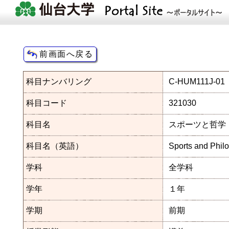
科目ナンバリング
C-HUM111J-01
科目コード
321030
科目名
スポーツと哲学
科目名（英語）
Sports and Phil
学科
全学科
学年
１年
学期
前期