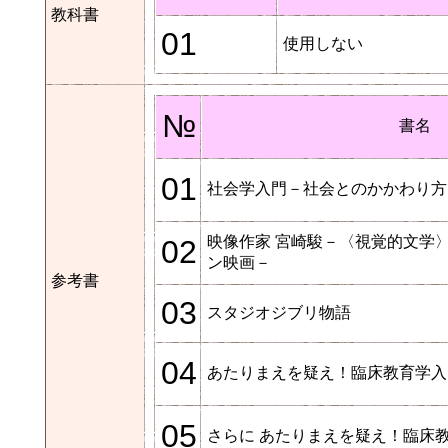
教科書
01
使用しない
№
書名
01
社会学入門－社会とのかかわり方
映像作家 宮崎駿－〈視覚的文学
02
ン映画－
参考書
03
スタジオジブリ物語
04
あたりまえを疑え！臨床教育学入
05
さらに あたりまえを疑え！臨床