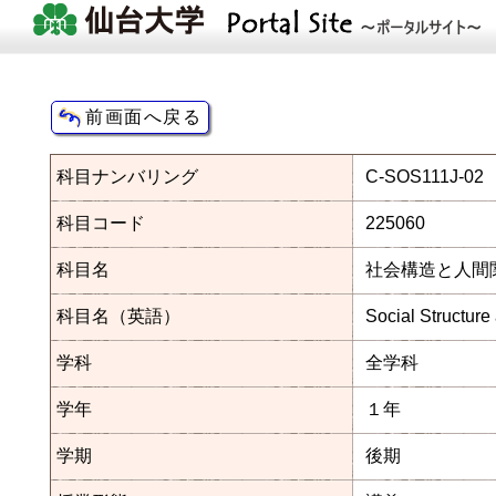
科目ナンバリング
C-SOS111J-02
科目コード
225060
科目名
社会構造と人間
科目名（英語）
Social Structur
学科
全学科
学年
１年
学期
後期