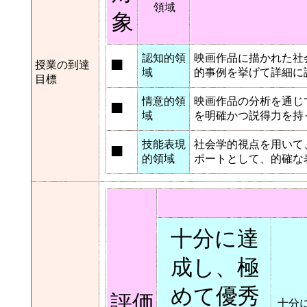
領域
象
■
認知的領
映画作品に描かれた社
授業の到達
域
的事例を挙げて詳細に
目標
■
情意的領
映画作品の分析を通じ
域
を明確かつ説得力を持
■
技能表現
社会学的視点を用いて
的領域
ポートとして、的確な
十分に達
成し、極
めて優秀
評価
十分