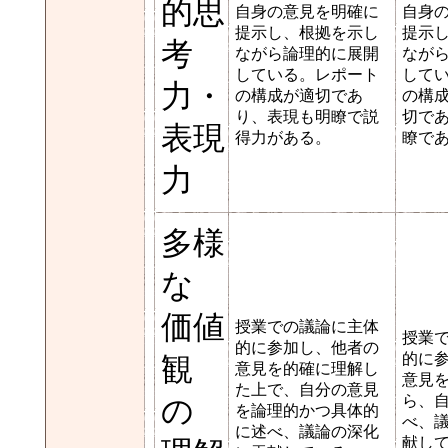
的思
自身の意見を明確に
自身
提示し、根拠を示し
提示
考
ながら論理的に展開
なが
している。レポート
して
力・
の構成が適切であ
の構
り、表現も明瞭で説
切で
表現
得力がある。
瞭で
力
多様
な
価値
授業での議論に主体
授業
的に参加し、他者の
的に
観
意見を的確に理解し
意見
た上で、自分の意見
ら、
の
を論理的かつ具体的
べ、
に述べ、議論の深化
献し