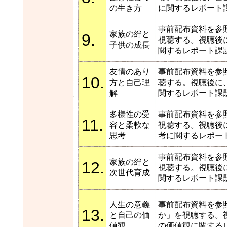
の生き方
に関するレポート
事前配布資料を参
家族の絆と
9.
視聴する。視聴後
子供の成長
関するレポート課
友情のあり
事前配布資料を参
10.
方と自己理
聴する。視聴後に
解
関するレポート課
多様性の受
事前配布資料を参
11.
容と柔軟な
視聴する。視聴後
思考
考に関するレポー
事前配布資料を参
家族の絆と
12.
視聴する。視聴後
次世代育成
関するレポート課
人生の意義
事前配布資料を参
13.
と自己の価
か」を視聴する。
値観
の価値観に関する