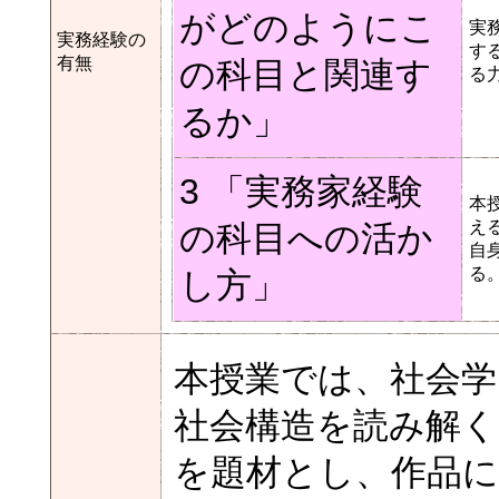
がどのようにこ
実
実務経験の
す
有無
の科目と関連す
る
るか」
3 「実務家経験
本
え
の科目への活か
自
る
し方」
本授業では、社会学
社会構造を読み解く
を題材とし、作品に