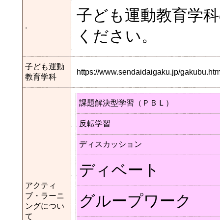
子ども運動教育学
.
ください。
子ども運動
https://www.sendaidaigaku.jp/gakubu.
教育学科
課題解決型学習（ＰＢＬ）
反転学習
ディスカッション
ディベート
アクティ
ブ・ラーニ
グループワーク
ングについ
て