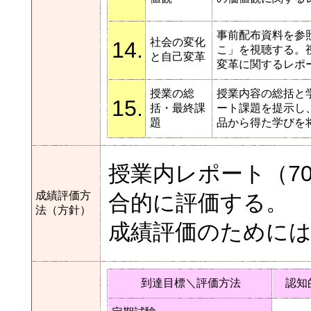
事前配布資料を参
社会の変化
14.
こ」を視聴する。
と自己変革
変革に関するレポ
授業の総
授業内容の総括と
15.
括・最終課
ート課題を提示し
題
品から得た学びを
授業内レポート（7
成績評価方
合的に評価する。
法（方針）
成績評価のためには
到達目標＼評価方法
認知