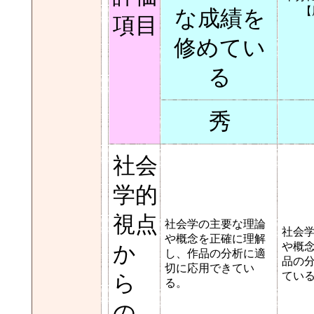
【
な成績を
項目
修めてい
る
秀
社会
学的
視点
社会学の主要な理論
社会
や概念を正確に理解
や概
か
し、作品の分析に適
品の
切に応用できてい
てい
ら
る。
の