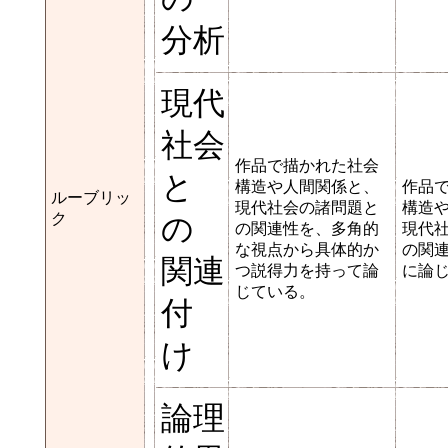
分析
現代
社会
作品で描かれた社会
と
構造や人間関係と、
作品
ルーブリッ
現代社会の諸問題と
構造
ク
の
の関連性を、多角的
現代
な視点から具体的か
の関
関連
つ説得力を持って論
に論
じている。
付
け
論理