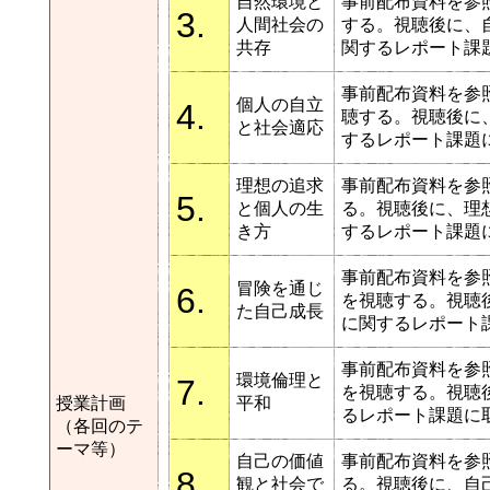
自然環境と
事前配布資料を参
3.
人間社会の
する。視聴後に、
共存
関するレポート課
事前配布資料を参
個人の自立
4.
聴する。視聴後に
と社会適応
するレポート課題
理想の追求
事前配布資料を参
5.
と個人の生
る。視聴後に、理
き方
するレポート課題
事前配布資料を参
冒険を通じ
6.
を視聴する。視聴
た自己成長
に関するレポート
事前配布資料を参
環境倫理と
7.
を視聴する。視聴
授業計画
平和
るレポート課題に
（各回のテ
ーマ等）
自己の価値
事前配布資料を参
8.
観と社会で
る。視聴後に、自