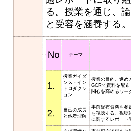
る。授業を通じ、論
と受容を涵養する。
No
テーマ
授業ガイダ
授業の目的、進め
ンス・イン
1.
GCRで資料を配
トロダクシ
関心を高めるワー
ョン
事前配布資料を参
自己の成長
2.
を視聴する。視聴
と他者理解
に関するレポート