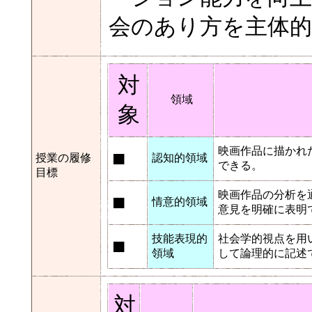
会のあり方を主体
対
領域
象
映画作品に描かれ
■
授業の履修
認知的領域
できる。
目標
映画作品の分析を
■
情意的領域
意見を明確に表明
技能表現的
社会学的視点を用
■
領域
して論理的に記述
対