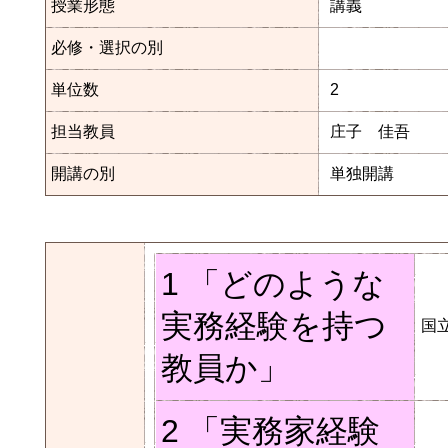
授業形態
講義
必修・選択の別
単位数
2
担当教員
庄子 佳吾
開講の別
単独開講
1 「どのような
実務経験を持つ
国
教員か」
2 「実務家経験