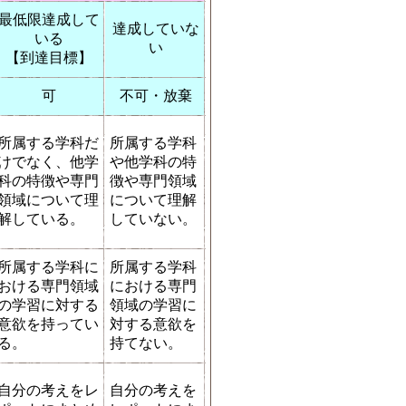
最低限達成して
達成していな
いる
い
【到達目標】
可
不可・放棄
所属する学科だ
所属する学科
けでなく、他学
や他学科の特
科の特徴や専門
徴や専門領域
領域について理
について理解
解している。
していない。
所属する学科に
所属する学科
おける専門領域
における専門
の学習に対する
領域の学習に
意欲を持ってい
対する意欲を
る。
持てない。
自分の考えをレ
自分の考えを