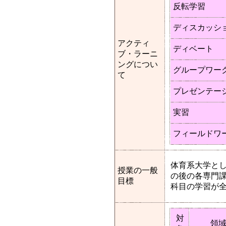
反転学習
ディスカッシ
アクティ
ディベート
ブ・ラーニ
ングについ
グループワー
て
プレゼンテー
実習
フィールドワ
体育系大学と
授業の一般
の後の各専門
目標
科目の学習が
対
領