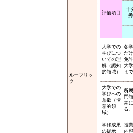
十
評価項目
秀
大学での
各
学びにつ
だ
いての理
免
解（認知
大
的領域）
ま
ルーブリッ
ク
大学での
所
学びへの
門
意欲（情
常
意的領
る
域）
学修成果
授
の提示
内