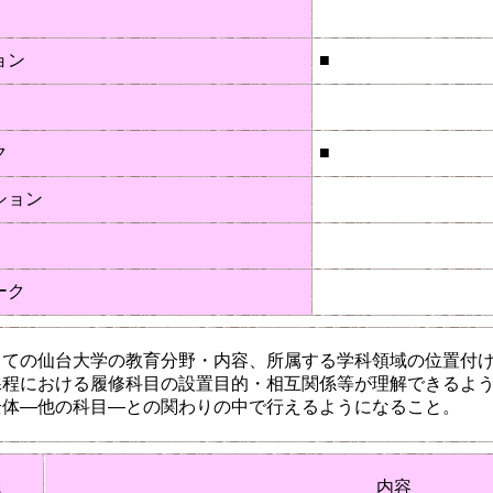
ョン
■
ク
■
ション
ーク
しての仙台大学の教育分野・内容、所属する学科領域の位置付
課程における履修科目の設置目的・相互関係等が理解できるよ
全体―他の科目―との関わりの中で行えるようになること。
域
内容