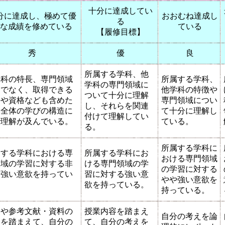
十分に達成してい
分に達成し、極めて優
おおむね達成し
る
な成績を修めている
ている
【履修目標】
秀
優
良
所属する学科、他
学科の特長、専門領域
所属する学科、
学科の専門領域に
けでなく、取得できる
他学科の特徴や
ついて十分に理解
許や資格なども含めた
専門領域につい
し、それらを関連
学全体の学びの構造に
て十分に理解し
付けて理解してい
で理解が及んでいる。
ている。
る。
所属する学科に
属する学科における専
所属する学科にお
おける専門領域
領域の学習に対する非
ける専門領域の学
の学習に対する
に強い意欲を持ってい
習に対する強い意
やや強い意欲を
。
欲を持っている。
持っている。
業や参考文献・資料の
授業内容を踏まえ
自分の考えを論
容を踏まえて、自分の
て、自分の考えを