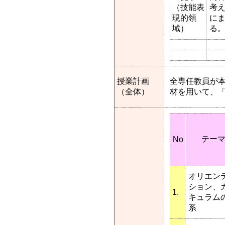
（技能表
考
現的領
に
域）
る
授業計画
全専任教員が
（全体）
材を用いて、
テー
No
オリエン
ション、
1.
キュラム
系