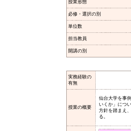
授業形態
必修・選択の別
単位数
担当教員
開講の別
実務経験の
有無
仙台大学を事
いくか」について
授業の概要
方針を踏まえ
る。