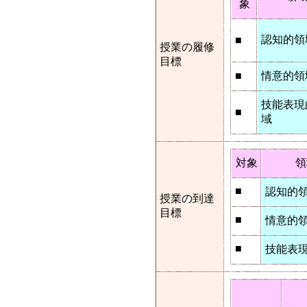
象
認知的領
■
授業の履修
目標
■
情意的領
技能表現
■
域
対象
領
■
認知的
授業の到達
目標
■
情意的
■
技能表