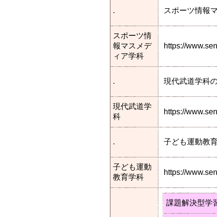
.
スポーツ情報
スポーツ情
報マスメデ
https://www.s
ィア学科
.
現代武道学科
現代武道学
https://www.s
科
.
子ども運動教
子ども運動
https://www.s
教育学科
課題解決型学