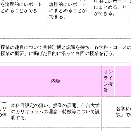
理的にレポート
えを論理的にレポート
論理的にレポート
にまとめること
まとめることができ
にまとめることが
ができる。
。
できる。
本授業の趣旨について共通理解と認識を持ち、各学科・コース
「授業の概要」に掲げた目的に沿って各回の授業を行う。
オン
ライ
マ
内容
ン授
業
テー
本科目設定の狙い、授業の展開、仙台大学
カリ
各学科
のカリキュラムの理念・特徴等について説
の体
覧』で
明する。