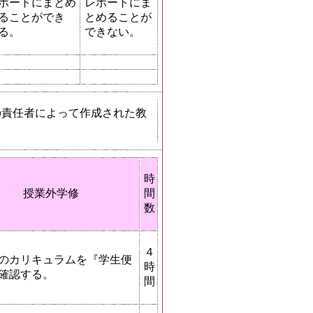
ポートにまとめ
レポートにま
ることができ
とめることが
る。
できない。
の責任者によって作成された教
時
授業外学修
間
数
４
のカリキュラムを『学生便
時
確認する。
間