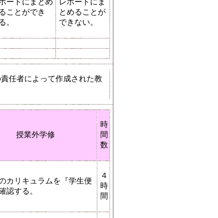
ポートにまとめ
レポートにま
ることができ
とめることが
る。
できない。
の責任者によって作成された教
時
授業外学修
間
数
４
のカリキュラムを『学生便
時
確認する。
間