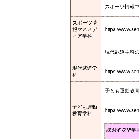
.
スポーツ情報
スポーツ情
報マスメデ
https://www.s
ィア学科
.
現代武道学科
現代武道学
https://www.s
科
.
子ども運動教
子ども運動
https://www.s
教育学科
課題解決型学