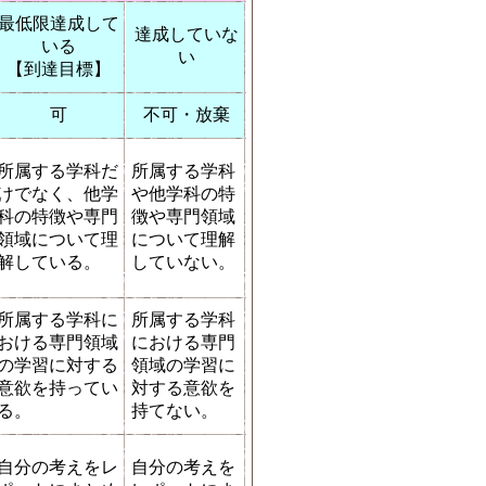
最低限達成して
達成していな
いる
い
【到達目標】
可
不可・放棄
所属する学科だ
所属する学科
けでなく、他学
や他学科の特
科の特徴や専門
徴や専門領域
領域について理
について理解
解している。
していない。
所属する学科に
所属する学科
おける専門領域
における専門
の学習に対する
領域の学習に
意欲を持ってい
対する意欲を
る。
持てない。
自分の考えをレ
自分の考えを