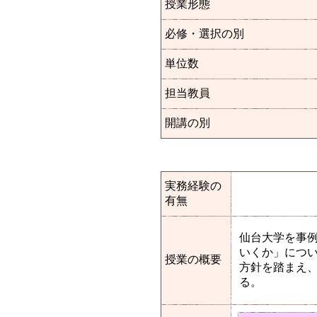
授業形態
必修・選択の別
単位数
担当教員
開講の別
実務経験の
有無
仙台大学を事
いくか」について
授業の概要
方針を踏まえ
る。