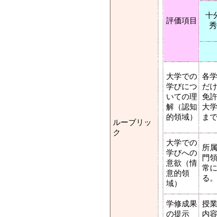
十
評価項目
秀
大学での
各
学びにつ
だ
いての理
免
解（認知
大
的領域）
ま
ルーブリッ
ク
大学での
所
学びへの
門
意欲（情
常
意的領
る
域）
学修成果
授
の提示
内