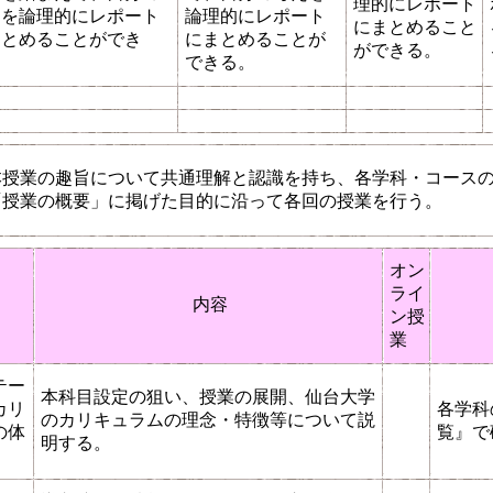
理的にレポート
えを論理的にレポート
論理的にレポート
にまとめること
まとめることができ
にまとめることが
ができる。
。
できる。
本授業の趣旨について共通理解と認識を持ち、各学科・コース
「授業の概要」に掲げた目的に沿って各回の授業を行う。
オン
ライ
マ
内容
ン授
業
テー
本科目設定の狙い、授業の展開、仙台大学
カリ
各学科
のカリキュラムの理念・特徴等について説
の体
覧』で
明する。