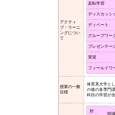
反転学習
ディスカッシ
アクティ
ディベート
ブ・ラーニ
ングについ
グループワー
て
プレゼンテー
実習
フィールドワ
体育系大学と
授業の一般
の後の各専門
目標
科目の学習が
対
領