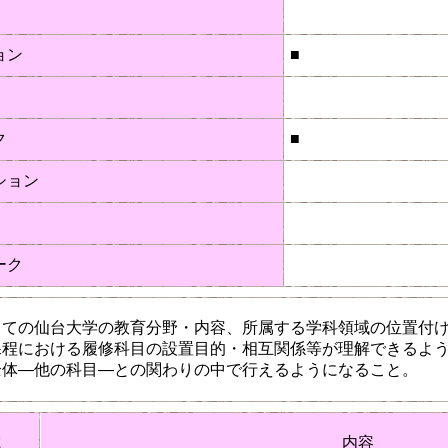
ョン
■
ク
■
ション
ーク
しての仙台大学の教育分野・内容、所属する学科領域の位置付
課程における履修科目の設置目的・相互関係等が理解できるよ
全体―他の科目―との関わりの中で行えるようになること。
域
内容