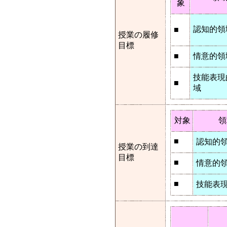
象
認知的領
■
授業の履修
目標
■
情意的領
技能表現
■
域
対象
領
■
認知的
授業の到達
目標
■
情意的
■
技能表