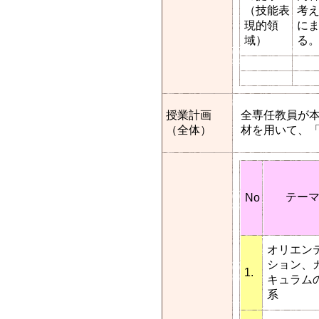
（技能表
考
現的領
に
域）
る
授業計画
全専任教員が
（全体）
材を用いて、
テー
No
オリエン
ション、
1.
キュラム
系