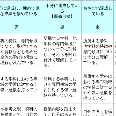
十分に達成してい
分に達成し、極めて優
おおむね達成し
る
な成績を修めている
ている
【履修目標】
秀
優
良
所属する学科、他
学科の特長、専門領域
所属する学科、
学科の専門領域に
けでなく、取得できる
他学科の特徴や
ついて十分に理解
許や資格なども含めた
専門領域につい
し、それらを関連
学全体の学びの構造に
て十分に理解し
付けて理解してい
で理解が及んでいる。
ている。
る。
所属する学科に
属する学科における専
所属する学科にお
おける専門領域
領域の学習に対する非
ける専門領域の学
の学習に対する
に強い意欲を持ってい
習に対する強い意
やや強い意欲を
。
欲を持っている。
持っている。
業や参考文献・資料の
授業内容を踏まえ
自分の考えを論
容を踏まえて、自分の
て、自分の考えを